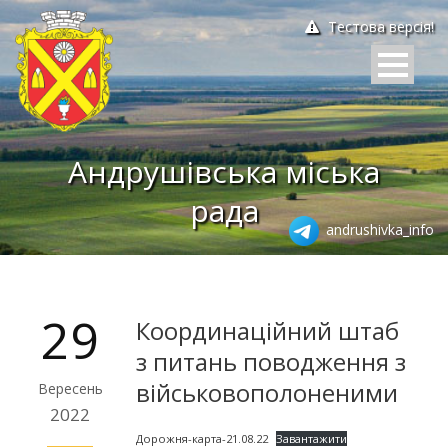
Тестова версія!
Андрушівська міська
рада
andrushivka_info
29
Координаційний штаб
з питань поводження з
військовополоненими
Вересень
2022
Дорожня-карта-21.08.22
Завантажити