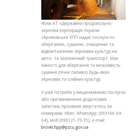
Філія АТ «Державна продовольчо-
зернова корпорація України
«Бровківське ХПП надає послуги по
зберіганню, сушінню, очищенню та
відвантаженню зернових культур на
авто- та залізничний транспорт. Має
ємності для зберігання та можливість
сушіння (пічне паливо) будь-яких
зернових та олійних культур.
У разі потреби у вищеназваних послугах
або при виникненні додаткових
запитань прохання звертатись за
номерами: Viber, WhatsApp: (093166-04-
64), моб.(099121-73-35), e-mail:
brovki.hpp@pzcu.gov.ua