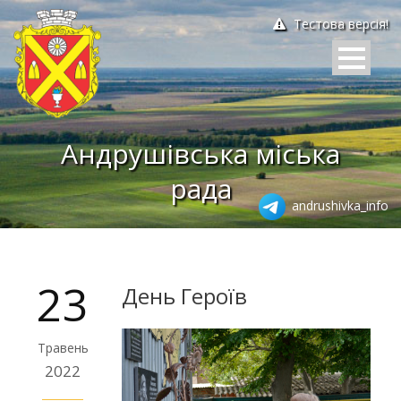
Тестова версія!
Андрушівська міська
рада
andrushivka_info
23
День Героїв
Травень
2022