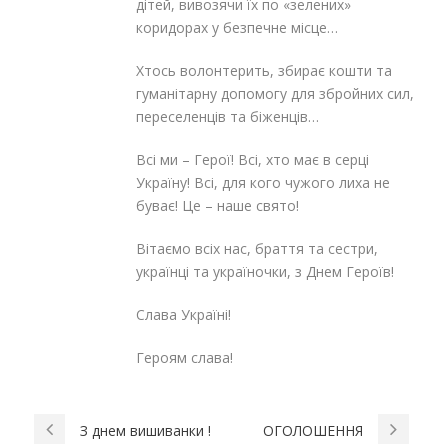
дітей, вивозячи їх по «зелених»
коридорах у безпечне місце…
Хтось волонтерить, збирає кошти та
гуманітарну допомогу для збройних сил,
переселенців та біженців…
Всі ми – Герої! Всі, хто має в серці
Україну! Всі, для кого чужого лиха не
буває! Це – наше свято!
Вітаємо всіх нас, браття та сестри,
українці та україночки, з Днем Героїв!
Слава Україні!
Героям слава!
З днем вишиванки !
ОГОЛОШЕННЯ