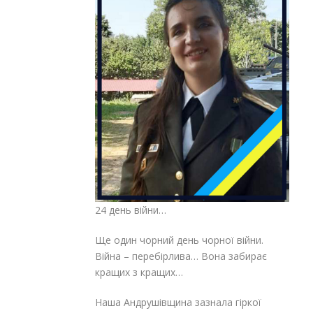
24 день війни…
Ще один чорний день чорної війни.
Війна – перебірлива… Вона забирає
кращих з кращих…
Наша Андрушівщина зазнала гіркої