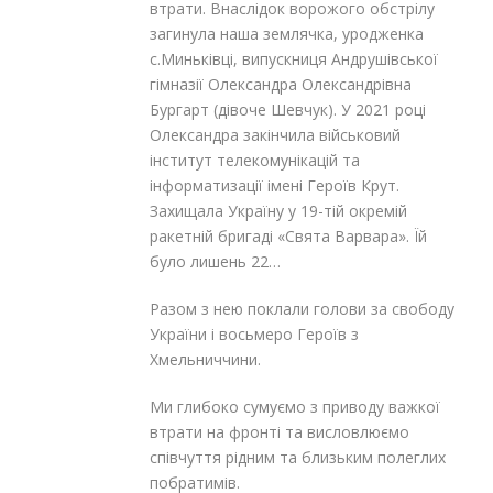
втрати. Внаслідок ворожого обстрілу
загинула наша землячка, уродженка
с.Миньківці, випускниця Андрушівської
гімназії Олександра Олександрівна
Бургарт (дівоче Шевчук). У 2021 році
Олександра закінчила військовий
інститут телекомунікацій та
інформатизації імені Героїв Крут.
Захищала Україну у 19-тій окремій
ракетній бригаді «Свята Варвара». Їй
було лишень 22…
Разом з нею поклали голови за свободу
України і восьмеро Героїв з
Хмельниччини.
Ми глибоко сумуємо з приводу важкої
втрати на фронті та висловлюємо
співчуття рідним та близьким полеглих
побратимів.