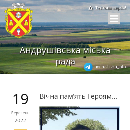
Тестова версія!
Андрушівська міська
рада
andrushivka_info
19
Вічна пам’ять Героям…
Березень
2022