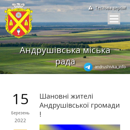
Тестова версія!
Андрушівська міська
рада
andrushivka_info
15
Шановні жителі
Андрушівської громади
!
Березень
2022