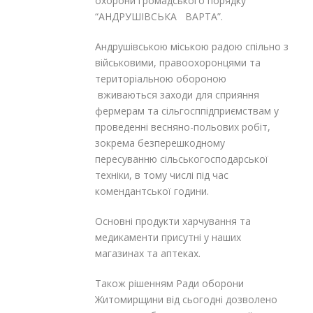
охорони громадського порядку
“АНДРУШІВСЬКА ВАРТА”.
Андрушівською міською радою спільно з
військовими, правоохоронцями та
територіальною обороною
вживаються заходи для сприяння
фермерам та сільгосппідприємствам у
проведенні весняно-польових робіт,
зокрема безперешкодному
пересуванню сільськогосподарської
техніки, в тому числі під час
комендантської години.
Основні продукти харчування та
медикаменти присутні у наших
магазинах та аптеках.
Також рішенням Ради оборони
Житомирщини від сьогодні дозволено