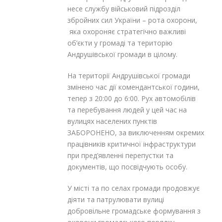
несе службу військовий підрозділ
збройних сил України – рота охорони,
яка охороняє стратегічно важливі
об’єкти у громаді та територію
Андрушівської громади в цілому.
На території Андрушівської громади
змінено час дії комендантської години,
тепер з 20:00 до 6:00. Рух автомобілів
та перебування людей у цей час на
вулицях населених пунктів
ЗАБОРОНЕНО, за виключенням окремих
працівників критичної інфраструктури
при пред’явленні перепустки та
документів, що посвідчують особу.
У місті та по селах громади продовжує
діяти та патрулювати вулиці
добровільне громадське формування з