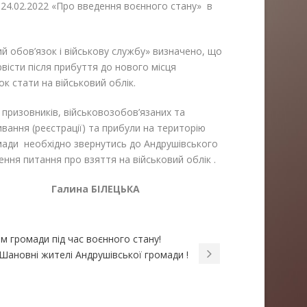
 24.02.2022 «Про введення воєнного стану» в
й обов’язок і військову службу» визначено, що
рвісти після прибуття до нового місця
к стати на військовий облік.
призовників, військовозобов’язаних та
ивання (реєстрації) та прибули на територію
омади необхідно звернутись до Андрушівського
ення питання про взяття на військовий облік .
лина БІЛЕЦЬКА
 громади під час воєнного стану!
Шановні жителі Андрушівської громади !