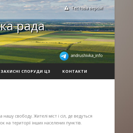
Тестова версія!
ка рада
andrushivka_info
ЗАХИСНІ СПОРУДИ ЦЗ
КОНТАКТИ
нашу свободу. Жителі міст і сіл, де ведуться
ок на території інших населених пунктів.