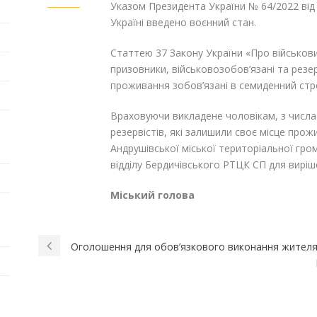
Указом Президента України № 64/2022 від
Україні введено воєнний стан.
Статтею 37 Закону України «Про військови
призовники, військовозобов’язані та резе
проживання зобов’язані в семиденний стро
Враховуючи викладене чоловікам, з числа 
резервістів, які залишили своє місце прож
Андрушівської міської територіальної гр
відділу Бердичівського РТЦК СП для виріш
Міський голова Га
Оголошення для обов’язкового виконання жителям