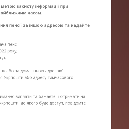
з метою захисту інформації при
 найближчим часом.
ання пенсії за іншою адресою та надайте
ча пенсії;
022 року;
у);
ення або за домашньою адресою)
ення Укрпошти або адресу тимчасового
римання виплати та бажаєте її отримати на
Укрпошти, до якого буде доступ, повідомте