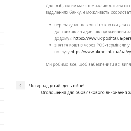
Для осіб, які не мають можливості зняти 
відділеннях банку, є можливість скориста
перерахування коштів з картки для от
доставкою за адресою проживання за
додому»:
https://www.ukrposhta.ua/per
зняття коштів через POS-термінали у
послугу
https://www.ukrposhta.ua/ua/vy
Ми робимо все, щоб забезпечити всі випл
Чотирнадцятий день війни!
Оголошення для обов’язкового виконання жи