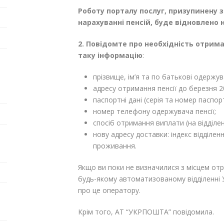
Роботу порталу послуг, призупинену 
нарахуванні пенсій, буде відновлено
2. Повідомте про необхідність отрим
таку інформацію
:
прізвище, ім’я та по батькові одержува
адресу отримання пенсії до березня 2
паспортні дані (серія та номер паспорт
номер телефону одержувача пенсії;
спосіб отримання виплати (на відділ
нову адресу доставки: індекс відділ
проживання.
Якщо ви поки не визначилися з місцем от
будь-якому автоматизованому відділенні 
про це оператору.
Крім того, АТ “УКРПОШТА” повідомила.