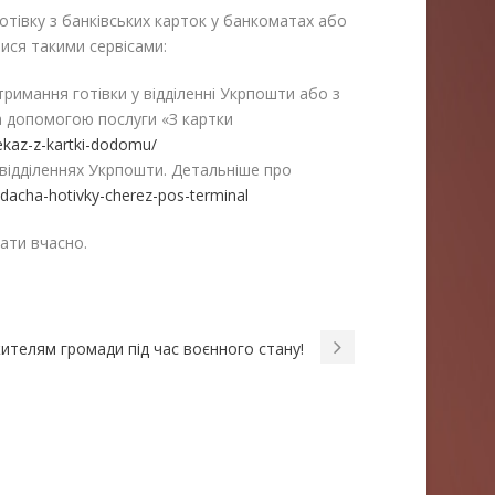
готівку з банківських карток у банкоматах або
тися такими сервісами:
римання готівки у відділенні Укрпошти або з
 допомогою послуги «З картки
ekaz-z-kartki-dodomu/
 відділеннях Укрпошти. Детальніше про
dacha-hotivky-cherez-pos-terminal
ати вчасно.
телям громади під час воєнного стану!