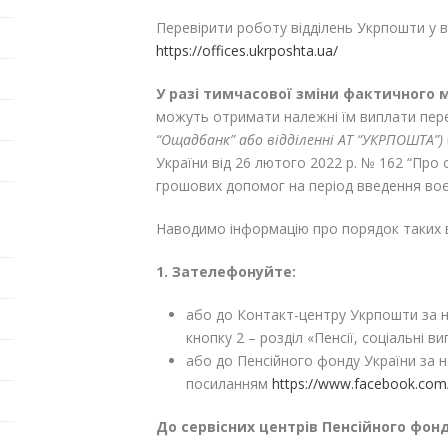
Перевірити роботу відділень Укрпошти у 
https://offices.ukrposhta.ua/
У разі тимчасової зміни фактичного 
можуть отримати належні їм виплати пере
“Ощадбанк” або відділенні АТ “УКРПОШТА”)
України від 26 лютого 2022 р. № 162 “Про 
грошових допомог на період введення воє
Наводимо інформацію про порядок таких 
1. Зателефонуйте:
або до Контакт-центру Укрпошти за н
кнопку 2 – розділ «Пенсії, соціальні ви
або до Пенсійного фонду України за н
посиланням
https://www.facebook.co
До сервісних центрів Пенсійного фон