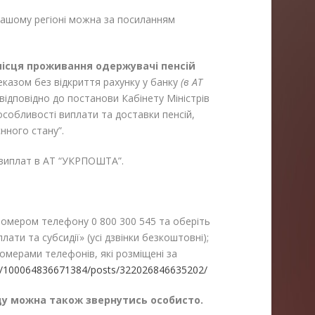
вашому регіоні можна за посиланням
місця проживання одержувачі пенсій
казом без відкриття рахунку у банку
(в АТ
відповідно до постанови Кабінету Міністрів
особливості виплати та доставки пенсій,
нного стану”.
виплат в АТ “УКРПОШТА”.
омером телефону 0 800 300 545 та оберіть
плати та субсидії» (усі дзвінки безкоштовні);
омерами телефонів, які розміщені за
m/100064836671384/posts/322026846635202/
ду можна також звернутись особисто.