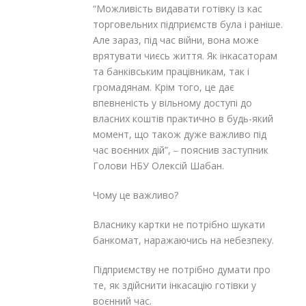
“Можливість видавати готівку із кас
торговельних підприємств була і раніше.
Але зараз, під час війни, вона може
врятувати чиєсь життя. Як інкасаторам
та банківським працівникам, так і
громадянам. Крім того, це дає
впевненість у вільному доступі до
власних коштів практично в будь-який
момент, що також дуже важливо під
час воєнних дій”, ‒ пояснив заступник
Голови НБУ Олексій Шабан.
Чому це важливо?
Власнику картки не потрібно шукати
банкомат, наражаючись на небезпеку.
Підприємству не потрібно думати про
те, як здійснити інкасацію готівки у
воєнний час.