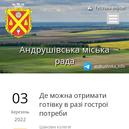
Тестова версія!
Андрушівська міська
рада
andrushivka_info
03
Де можна отримати
готівку в разі гострої
потреби
Березень
2022
Шановні колеги!