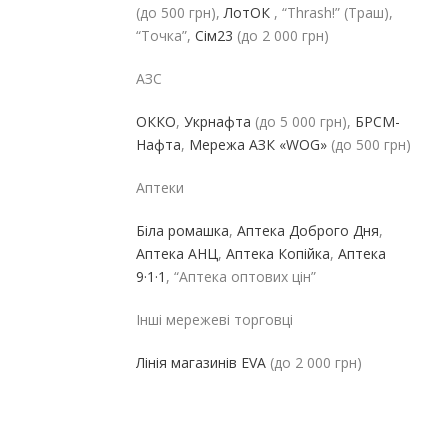
(до 500 грн),
ЛотОК
, “Thrash!” (Траш),
“Точка”,
Сім23
(до 2 000 грн)
АЗС
ОККО
,
Укрнафта
(до 5 000 грн),
БРСМ-
Нафта
,
Мережа АЗК «WOG»
(до 500 грн)
Аптеки
Біла ромашка
,
Аптека Доброго Дня
,
Аптека АНЦ
,
Аптека Копійка
,
Аптека
9·1·1
, “Аптека оптових цін”
Інші мережеві торговці
Лінія магазинів EVA
(до 2 000 грн)