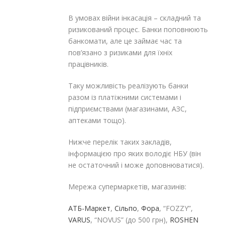
В умовах війни інкасація – складний та
ризикований процес. Банки поповнюють
банкомати, але це займає час та
пов’язано з ризиками для їхніх
працівників.
Таку можливість реалізують банки
разом із платіжними системами і
підприємствами (магазинами, АЗС,
аптеками тощо).
Нижче перелік таких закладів,
інформацією про яких володіє НБУ (він
не остаточний і може доповнюватися).
Мережа супермаркетів, магазинів:
АТБ-Маркет
,
Сільпо
,
Фора
, “FOZZY”,
VARUS
, “NOVUS” (до 500 грн),
ROSHEN