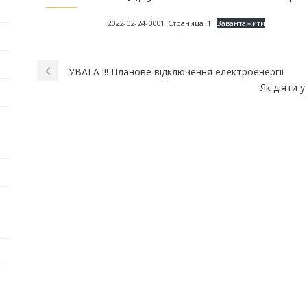
2022-02-24-0001_Страница_1
Завантажити
УВАГА !!! Планове відключення електроенергії
Як діяти 