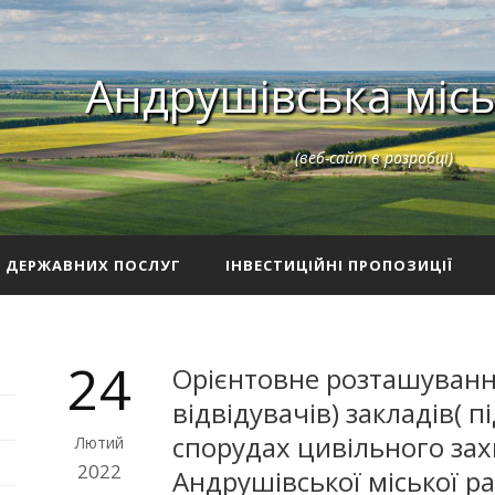
Андрушівська місь
(веб-сайт в розробці)
З ДЕРЖАВНИХ ПОСЛУГ
ІНВЕСТИЦІЙНІ ПРОПОЗИЦІЇ
24
Орієнтовне розташування
відвідувачів) закладів( 
спорудах цивільного захи
Лютий
2022
Андрушівської міської р