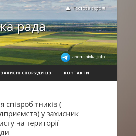
Тестова версія!
ка рада
andrushivka_info
ЗАХИСНІ СПОРУДИ ЦЗ
КОНТАКТИ
 співробітників (
підприємств) у захисник
сту на території
ади