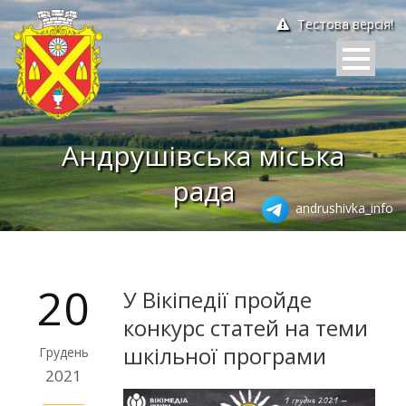
Тестова версія!
Андрушівська міська
рада
andrushivka_info
20
У Вікіпедії пройде
конкурс статей на теми
шкільної програми
Грудень
2021