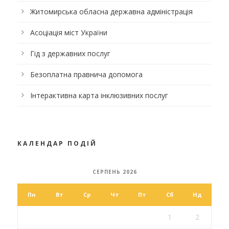
Житомирська обласна державна адміністрація
Асоціація міст України
Гід з державних послуг
Безоплатна правнича допомога
Інтерактивна карта інклюзивних послуг
КАЛЕНДАР ПОДІЙ
СЕРПЕНЬ 2026
Пн
Вт
Ср
Чт
Пт
Сб
Нд
1
2