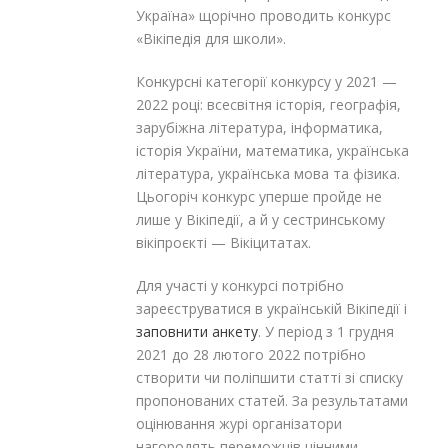
Україна» щорічно проводить конкурс
«Вікіпедія для школи».
Конкурсні категорії конкурсу у 2021 —
2022 році: всесвітня історія, географія,
зарубіжна література, інформатика,
історія України, математика, українська
література, українська мова та фізика.
Цьогоріч конкурс уперше пройде не
лише у Вікіпедії, а й у сестринському
вікіпроєкті — Вікіцитатах.
Для участі у конкурсі потрібно
зареєструватися в українській Вікіпедії і
заповнити анкету
. У період з 1 грудня
2021 до 28 лютого 2022 потрібно
створити чи поліпшити статті зі списку
пропонованих статей. За результатами
оцінювання журі організатори
нагородять переможців цінними