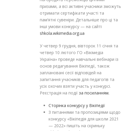
призами, а всі активні учасники зможуть
отримати сертифікати участі та
пам’ятні сувеніри. Детальніше про ці та
інші умови конкурсу — на сайті
shkola.wikimedia.org.ua
У четвер 9 грудня, вівторок 11 січня та
четвер 10 лютого ГО «Вікімедіа
Україна» проведе навчальні вебінари із
основ редагування Вікіпедії, також
заплановані сесії відповідей на
запитання учасників для педагогів та
усіх охочих взяти участь у конкурсі.
Реєстрація на події
за посиланням.
Сторінка конкурсу у Вікіпедії
З питаннями та пропозиціями щодо
конкурсу «Вікіпедія для школи 2021
— 2022» пишіть на скриньку