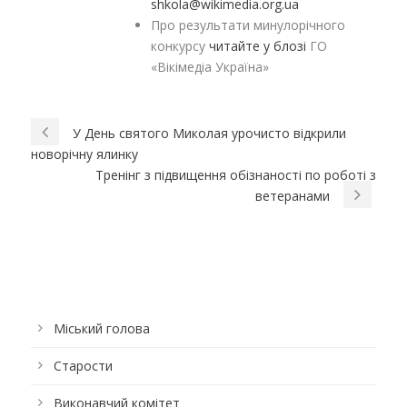
shkola@wikimedia.org.ua
Про результати минулорічного
конкурсу
читайте у блозі
ГО
«Вікімедіа Україна»
У День святого Миколая урочисто відкрили
новорічну ялинку
Тренінг з підвищення обізнаності по роботі з
ветеранами
Міський голова
Старости
Виконавчий комітет