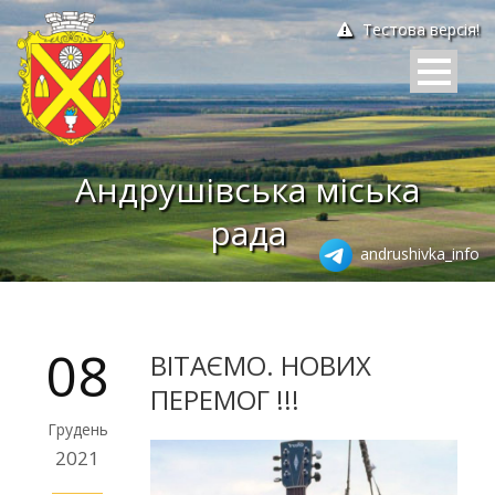
Тестова версія!
Андрушівська міська
рада
andrushivka_info
08
ВІТАЄМО. НОВИХ
ПЕРЕМОГ !!!
Грудень
2021