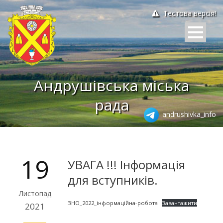
Тестова версія!
Андрушівська міська
рада
andrushivka_info
19
УВАГА !!! Інформація
для вступників.
Листопад
ЗНО_2022_інформаційна-робота
Завантажити
2021