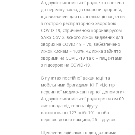
Андрушівської міської ради, яка внесена
до переліку закладів охорони здоров`я,
що визначені для госпіталізації пацієнтів
з гострою респіраторною хворобою
COVID-19, спричиненою коронавірусом
SARS-CoV-2: всього ліжок виділених для
хворих на COVID-19 – 70, забезпечено
ліжок киснем – 100%. 42 ліжка зайнято
хворими на COVID-19 та 6 – пацієнтами
з підозрою на COVID-19.
В пунктах постійної вакцинації та
мобільними бригадами КНП «Центр
первинної медико-санітарної допомоги»
Андрушівської міської ради протягом 09
листопада від коронавірусу
вакциновано 127 осіб: 101 особа
першою дозою вакцини, 26 – другою.
Щеплення здійснюють дводозовими