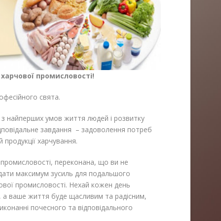
 харчової промисловості!
офесійного свята.
 з найперших умов життя людей і розвитку
ідповідальне завдання – задоволення потреб
ій продукції харчування.
 промисловості, переконана, що ви не
адати максимум зусиль для подальшого
чової промисловості. Нехай кожен день
, а ваше життя буде щасливим та радісним,
иконанні почесного та відповідального