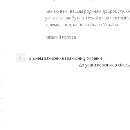
Бажаю вам, вашим родинам добробуту, бла
успіхів та здобутків. Нехай ваша невтомна
задуми, сподівання на благо України.
Міський голова Галин
З Днем захисника і захисниці України
До уваги керівників сіль