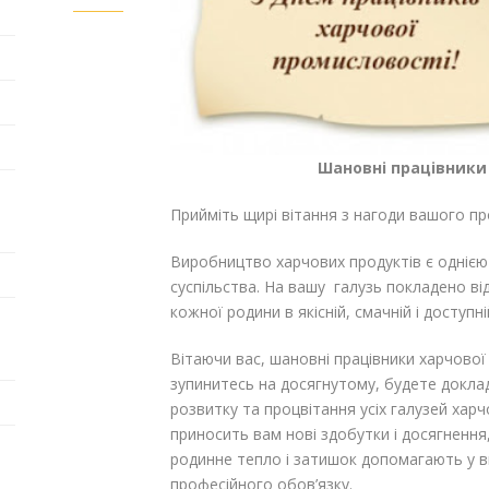
Шановні працівники
Прийміть щирі вітання з нагоди вашого пр
Виробництво харчових продуктів є однією
суспільства. На вашу галузь покладено в
кожної родини в якісній, смачній і доступн
Вітаючи вас, шановні працівники харчової
зупинитесь на досягнутому, будете докл
розвитку та процвітання усіх галузей хар
приносить вам нові здобутки і досягнення
родинне тепло і затишок допомагають у в
професійного обов’язку.