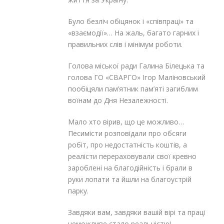
Було безліч обіцянок і «співпраці» та
«взаємодії»… На жаль, багато гарних і
правильних слів і мінімум роботи.
Голова міської ради Галина Білецька та
голова ГО «СВАРГО» Ігор Маліновський
пообіцяли пам’ятник пам’яті загиблим
воїнам до Дня Незалежності.
Мало хто вірив, що це можливо…
Песимісти розповідали про обсяги
робіт, про недостатність коштів, а
реалісти перераховували свої кревно
зароблені на благодійність і брали в
руки лопати та йшли на благоустрій
парку.
Завдяки вам, завдяки вашій вірі та праці
неможливе стало реальністю!