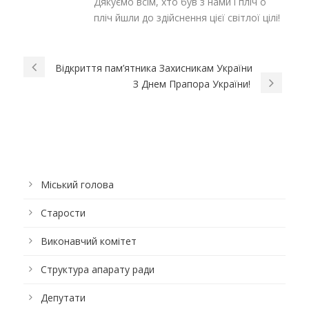
Дякуємо всім, хто був з нами і пліч о
пліч йшли до здійснення цієї світлої цілі!
Відкриття пам’ятника Захисникам України
З Днем Прапора України!
Міський голова
Старости
Виконавчий комітет
Структура апарату ради
Депутати