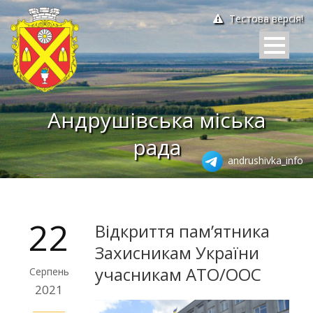
Тестова версія!
Андрушівська міська
рада
andrushivka_info
22
Відкриття пам’ятника
Захисникам України
учасникам АТО/ООС
Серпень
2021