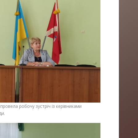
 провела робочу зустріч із керівниками
ди.