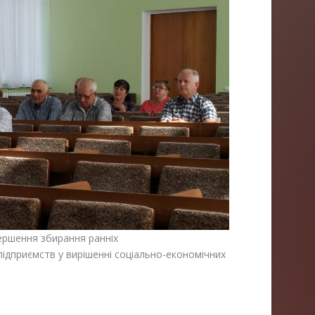
вершення збирання ранніх
підприємств у вирішенні соціально-економічних