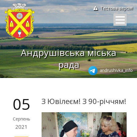
Тестова версія!
Андрушівська міська
рада
andrushivka_info
05
З Ювілеєм! З 90-річчям!
Серпень
2021