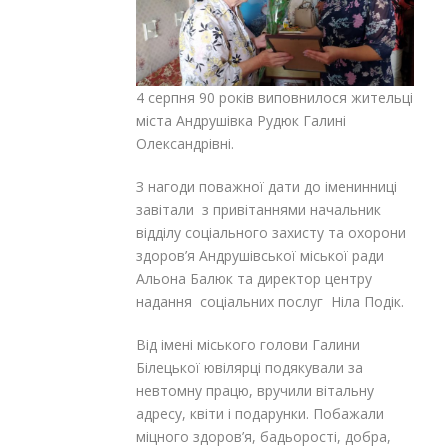
4 серпня 90 років виповнилося жительці
міста Андрушівка Рудюк Галині
Олександрівні.
З нагоди поважної дати до іменинниці
завітали з привітаннями начальник
відділу соціального захисту та охорони
здоров’я Андрушівської міської ради
Альона Балюк та директор центру
надання соціальних послуг Ніла Подік.
Від імені міського голови Галини
Білецької ювілярці подякували за
невтомну працю, вручили вітальну
адресу, квіти і подарунки. Побажали
міцного здоров’я, бадьорості, добра,