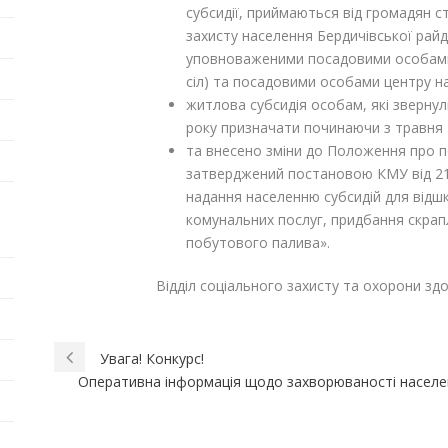
субсидії, приймаються від громадян с
захисту населення Бердичівської райде
уповноваженими посадовими особами 
сіл) та посадовими особами центру на
житлова субсидія особам, які звернули
року призначати починаючи з травня 
та внесено зміни до Положення про п
затверджений постановою КМУ від 21
надання населенню субсидій для відш
комунальних послуг, придбання скрапл
побутового палива».
Відділ соціального захисту та охорони здо
Увага! Конкурс!
Оперативна інформація щодо захворюваності населен