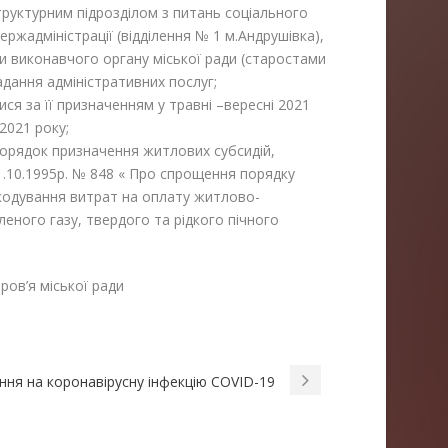
труктурним підрозділом з питань соціального
ржадміністрації (відділення № 1 м.Андрушівка),
виконавчого органу міської ради (старостами
дання адміністративних послуг;
ся за її призначенням у травні –вересні 2021
2021 року;
орядок призначення житлових субсидій,
.10.1995р. № 848 « Про спрощення порядку
кодування витрат на оплату житлово-
еного газу, твердого та рідкого пічного
ров’я міської ради
ня на коронавірусну інфекцію COVID-19