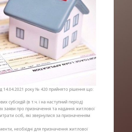
д 14.04.2021 року № 420 прийнято рішення що:
х субсидій (в т.ч. і на наступний період)
их заяви про призначення та надання житлової
витрати осіб, які звернулися за призначенням
менти, необхідні для призначення житлової