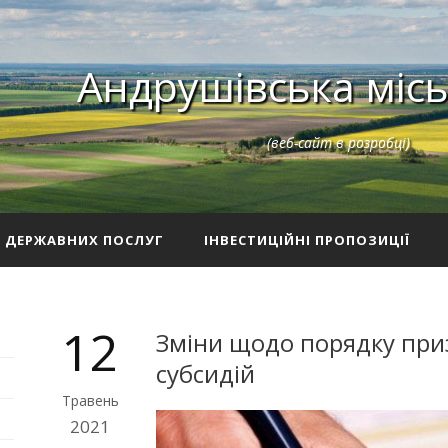
Андрушівська місь
(веб-сайт в розробці)
З ДЕРЖАВНИХ ПОСЛУГ
ІНВЕСТИЦІЙНІ ПРОПОЗИЦІЇ
12
Зміни щодо порядку пр
субсидій
Травень
2021