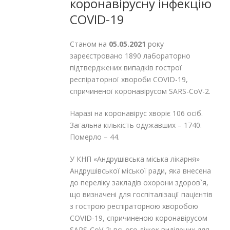
коронавірусну інфекцію
COVID-19
Станом на
05.05.2021
року
зареєстровано 1890 лабораторно
підтверджених випадків гострої
респіраторної хвороби СОVID-19,
спричиненої коронавірусом SARS-СоV-2.
Наразі на коронавірус хворіє 106 осіб.
Загальна кількість одужавших – 1740.
Померло – 44.
У КНП «Андрушівська міська лікарня»
Андрушівської міської ради, яка внесена
до переліку закладів охорони здоров`я,
що визначені для госпіталізації пацієнтів
з гострою респіраторною хворобою
COVID-19, спричиненою коронавірусом
SARS-CoV-2: всього ліжок виділених для