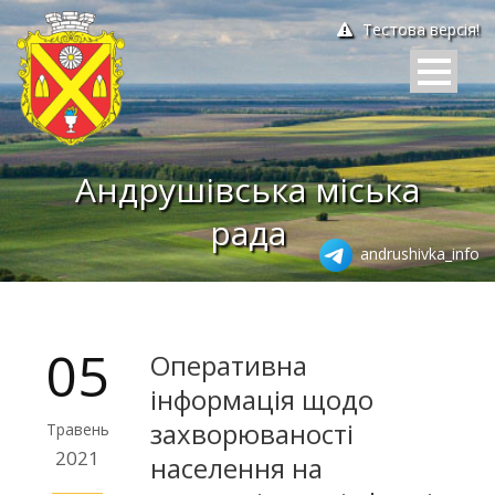
Тестова версія!
Андрушівська міська
рада
andrushivka_info
05
Оперативна
інформація щодо
захворюваності
Травень
2021
населення на