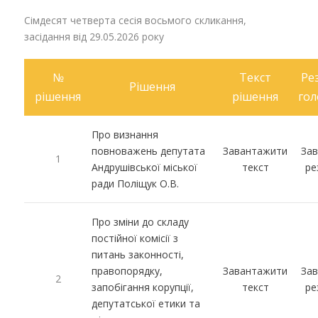
Сімдесят четверта сесія восьмого скликання,
засідання від 29.05.2026 року
№
Текст
Ре
Рішення
рішення
рішення
гол
Про визнання
повноважень депутата
Завантажити
За
1
Андрушівської міської
текст
ре
ради Поліщук О.В.
Про зміни до складу
постійної комісії з
питань законності,
правопорядку,
Завантажити
За
2
запобігання корупції,
текст
ре
депутатської етики та