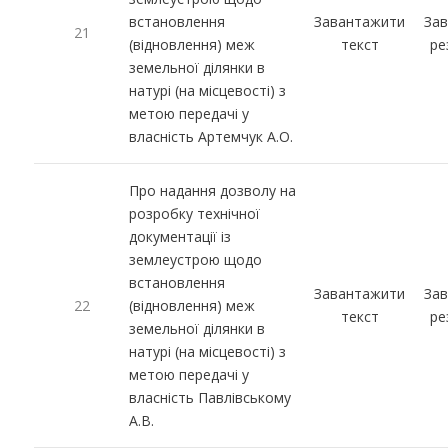
встановлення
Завантажити
За
21
(відновлення) меж
текст
ре
земельної ділянки в
натурі (на місцевості) з
метою передачі у
власність Артемчук А.О.
Про надання дозволу на
розробку технічної
документації із
землеустрою щодо
встановлення
Завантажити
За
22
(відновлення) меж
текст
ре
земельної ділянки в
натурі (на місцевості) з
метою передачі у
власність Павлівському
А.В.