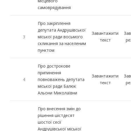
місцевого
самоврядування
Про закріплення
депутата Андрушівської
Завантажити
За
3
міської ради восьмого
текст
ре
скликання за населеним
пунктом
Про дострокове
припинення
Завантажити
За
4
повноважень депутата
текст
ре
міської ради Балюк
Альони Миколаївни
Про внесення змін до
рішення шістдесят
шостої сесії
Андрушівської міської