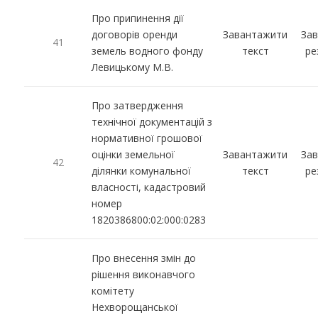
Про припинення дії
договорів оренди
Завантажити
За
41
земель водного фонду
текст
ре
Левицькому М.В.
Про затвердження
технічної документацій з
нормативної грошової
оцінки земельної
Завантажити
За
42
ділянки комунальної
текст
ре
власності, кадастровий
номер
1820386800:02:000:0283
Про внесення змін до
рішення виконавчого
комітету
Нехворощанської