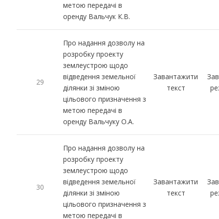
метою передачі в
оренду Вальчук К.В.
Про надання дозволу на
розробку проекту
землеустрою щодо
відведення земельної
Завантажити
За
29
ділянки зі зміною
текст
ре
цільового призначення з
метою передачі в
оренду Вальчуку О.А.
Про надання дозволу на
розробку проекту
землеустрою щодо
відведення земельної
Завантажити
За
30
ділянки зі зміною
текст
ре
цільового призначення з
метою передачі в