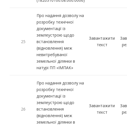
(1820310100:08:000:0006)
Про надання дозволу на
розробку технічної
документації із
землеустрою щодо
Завантажити
За
25
встановлення
текст
ре
(відновлення) меж
невитребуваної
земельної ділянки в
натурі ПП «ІМПАК»
Про надання дозволу на
розробку технічної
документації із
землеустрою щодо
Завантажити
За
26
встановлення
текст
ре
(відновлення) меж
земельної ділянки в