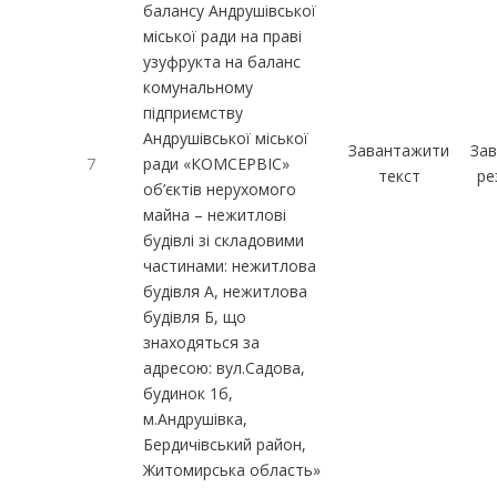
балансу Андрушівської
міської ради на праві
узуфрукта на баланс
комунальному
підприємству
Андрушівської міської
Завантажити
За
7
ради «КОМСЕРВІС»
текст
ре
об’єктів нерухомого
майна – нежитлові
будівлі зі складовими
частинами: нежитлова
будівля А, нежитлова
будівля Б, що
знаходяться за
адресою: вул.Садова,
будинок 1б,
м.Андрушівка,
Бердичівський район,
Житомирська область»