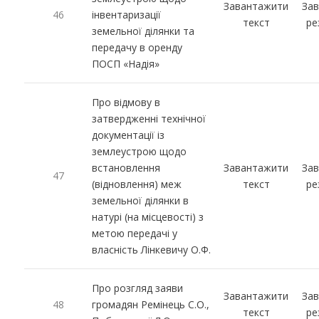
Завантажити
За
46
інвентаризації
текст
ре
земельної ділянки та
передачу в оренду
ПОСП «Надія»
Про відмову в
затвердженні технічної
документації із
землеустрою щодо
встановлення
Завантажити
За
47
(відновлення) меж
текст
ре
земельної ділянки в
натурі (на місцевості) з
метою передачі у
власність Лінкевичу О.Ф.
Про розгляд заяви
Завантажити
За
48
громадян Ремінець С.О.,
текст
ре