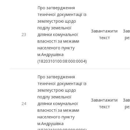
Про затвердження
технічної документації із
землеустрою щодо
поділу земельної
Завантажити
За
23
ділянки комунальної
текст
ре
власності за межами
населеного пункту
м.Андрушівка
(1820310100:08:000:0004)
Про затвердження
технічної документації із
землеустрою щодо
поділу земельної
Завантажити
За
24
ділянки комунальної
текст
ре
власності за межами
населеного пункту
м.Андрушівка