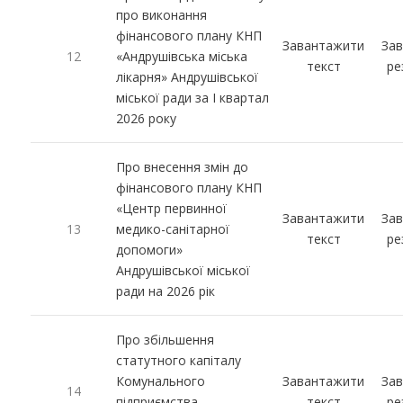
про виконання
фінансового плану КНП
Завантажити
За
12
«Андрушівська міська
текст
ре
лікарня» Андрушівської
міської ради за І квартал
2026 року
Про внесення змін до
фінансового плану КНП
«Центр первинної
Завантажити
За
13
медико-санітарної
текст
ре
допомоги»
Андрушівської міської
ради на 2026 рік
Про збільшення
статутного капіталу
Комунального
Завантажити
За
14
підприємства
текст
ре