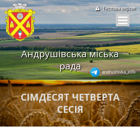
Тестова версія!
Андрушівська міська
рада
andrushivka_info
СІМДЕСЯТ ЧЕТВЕРТА
СЕСІЯ