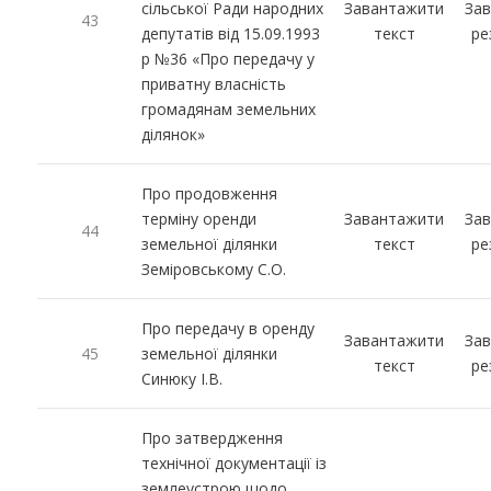
сільської Ради народних
Завантажити
За
43
депутатів від 15.09.1993
текст
ре
р №36 «Про передачу у
приватну власність
громадянам земельних
ділянок»
Про продовження
терміну оренди
Завантажити
За
44
земельної ділянки
текст
ре
Земіровському С.О.
Про передачу в оренду
Завантажити
За
45
земельної ділянки
текст
ре
Синюку І.В.
Про затвердження
технічної документації із
землеустрою щодо