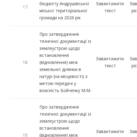
бюджету Андрушівської
Завантажити
За
17
міської територіальної
текст
ре
громади на 2026 рік
Про затвердження
технічної документації із
землеустрою щодо
встановлення
Завантажити
За
18
(відновлення) меж
текст
ре
земельної ділянки в
натурі (на місцевості) з
метою передачі у
власність Бойченку М.М.
Про затвердження
технічної документації із
землеустрою щодо
встановлення
Завантажити
За
19
(відновлення) меж