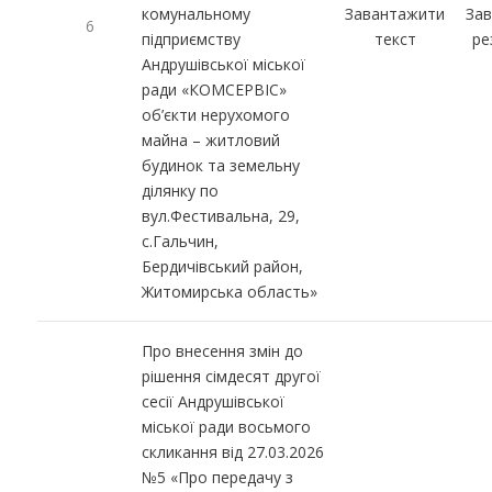
комунальному
Завантажити
За
6
підприємству
текст
ре
Андрушівської міської
ради «КОМСЕРВІС»
об’єкти нерухомого
майна – житловий
будинок та земельну
ділянку по
вул.Фестивальна, 29,
с.Гальчин,
Бердичівський район,
Житомирська область»
Про внесення змін до
рішення сімдесят другої
сесії Андрушівської
міської ради восьмого
скликання від 27.03.2026
№5 «Про передачу з