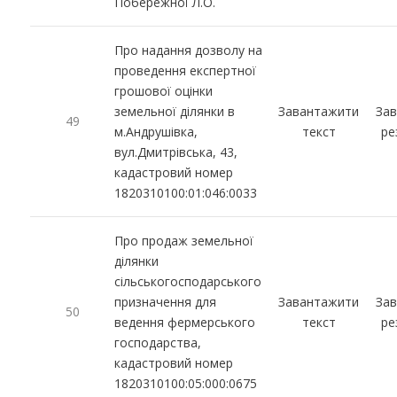
Побережної Л.О.
Про надання дозволу на
проведення експертної
грошової оцінки
земельної ділянки в
Завантажити
За
49
м.Андрушівка,
текст
ре
вул.Дмитрівська, 43,
кадастровий номер
1820310100:01:046:0033
Про продаж земельної
ділянки
сільськогосподарського
призначення для
Завантажити
За
50
ведення фермерського
текст
ре
господарства,
кадастровий номер
1820310100:05:000:0675