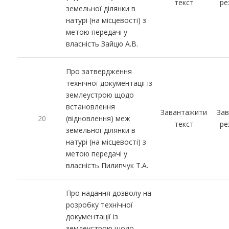
текст
ре
земельної ділянки в
натурі (на місцевості) з
метою передачі у
власність Зайцю А.В.
Про затвердження
технічної документації із
землеустрою щодо
встановлення
Завантажити
За
20
(відновлення) меж
текст
ре
земельної ділянки в
натурі (на місцевості) з
метою передачі у
власність Пилипчук Т.А.
Про надання дозволу на
розробку технічної
документації із
землеустрою щодо