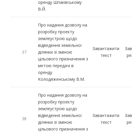
оренду Шпаківському
В.Й.
Про надання дозволу на
розробку проекту
землеустрою щодо
відведення земельної
Завантажити
За
37
ділянки зі зміною
текст
ре
цільового призначення з
метою передачі в
оренду
Колодяженському В.М.
Про надання дозволу на
розробку проекту
землеустрою щодо
відведення земельної
Завантажити
За
38
ділянки зі зміною
текст
ре
цільового призначення з