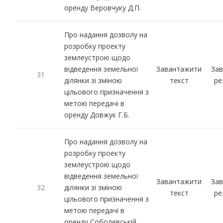
оренду Веровчуку Д.П.
Про надання дозволу на
розробку проекту
землеустрою щодо
відведення земельної
Завантажити
За
31
ділянки зі зміною
текст
ре
цільового призначення з
метою передачі в
оренду Довжук Г.Б.
Про надання дозволу на
розробку проекту
землеустрою щодо
відведення земельної
Завантажити
За
32
ділянки зі зміною
текст
ре
цільового призначення з
метою передачі в
оренду Соболевській