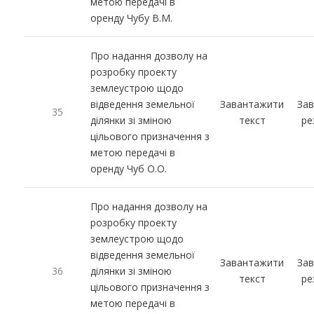
метою передачі в
оренду Чубу В.М.
Про надання дозволу на
розробку проекту
землеустрою щодо
відведення земельної
Завантажити
За
35
ділянки зі зміною
текст
ре
цільового призначення з
метою передачі в
оренду Чуб О.О.
Про надання дозволу на
розробку проекту
землеустрою щодо
відведення земельної
Завантажити
За
36
ділянки зі зміною
текст
ре
цільового призначення з
метою передачі в