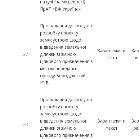
натурі (на місцевості)
ПрАТ «ВФ Україна»
Про надання дозволу на
розробку проекту
землеустрою щодо
відведення земельної
Завантажити
За
27
ділянки зі зміною
текст
ре
цільового призначення з
метою передачі в
оренду Бородулькіній
Ю.В.
Про надання дозволу на
розробку проекту
землеустрою щодо
відведення земельної
Завантажити
За
28
ділянки зі зміною
текст
ре
цільового призначення з