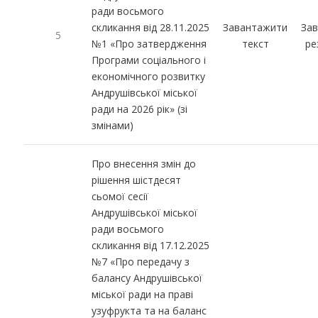
ради восьмого
скликання від 28.11.2025
Завантажити
За
5
№1 «Про затвердження
текст
ре
Програми соціального і
економічного розвитку
Андрушівської міської
ради на 2026 рік» (зі
змінами)
Про внесення змін до
рішення шістдесят
сьомої сесії
Андрушівської міської
ради восьмого
скликання від 17.12.2025
№7 «Про передачу з
балансу Андрушівської
міської ради на праві
узуфрукта та на баланс