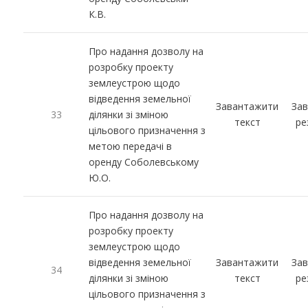
К.В.
Про надання дозволу на
розробку проекту
землеустрою щодо
відведення земельної
Завантажити
За
33
ділянки зі зміною
текст
ре
цільового призначення з
метою передачі в
оренду Соболевському
Ю.О.
Про надання дозволу на
розробку проекту
землеустрою щодо
відведення земельної
Завантажити
За
34
ділянки зі зміною
текст
ре
цільового призначення з