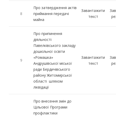
Про затвердження актів
Завантажити
За
8
приймання передачі
текст
ре
майна
Про припинення
діяльності
Павелківського закладу
дошкільної освіти
«Ромашка»
Завантажити
За
9
Андрушівської міської
текст
ре
ради Бердичівського
району Житомирської
області шляхом
ліквідації
Про внесення змін до
Цільової Програми
профілактики