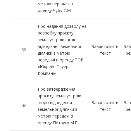
метою передачі в
оренду Чубу С.М.
Про надання дозволу на
розробку проєкту
землеустрою щодо
відведення земельної
Завантажити
За
39
ділянки з метою
текст
ре
передачі в оренду ТОВ
«Юкрейн Тауер
Компані»
Про затвердження
проєкту землеустрою
щодо відведення
Завантажити
За
40
земельної ділянки з
текст
ре
метою передачі в
оренду Петруку М.Г.