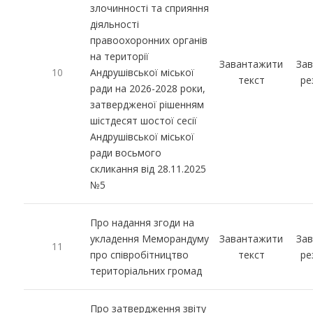
злочинності та сприяння
діяльності
правоохоронних органів
на території
Завантажити
За
10
Андрушівської міської
текст
ре
ради на 2026-2028 роки,
затвердженої рішенням
шістдесят шостої сесії
Андрушівської міської
ради восьмого
скликання від 28.11.2025
№5
Про надання згоди на
укладення Меморандуму
Завантажити
За
11
про співробітництво
текст
ре
територіальних громад
Про затвердження звіту