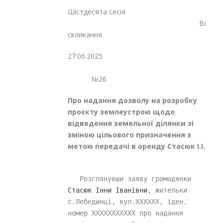
Шістдесята сесія
Восьмог
скликання
27.06.2025
№26
Про надання дозволу на розробку
проєкту землеустрою щодо
відведення земельної ділянки зі
зміною цільового призначення з
метою передачі в оренду Стасюк І.І.
   Розглянувши заяву громадянки 
Стасюк Інни Іванівни
, жительки 
с.Лебединці, вул.XXXXXX, іден. 
номер XXXXXXXXXXX про надання 