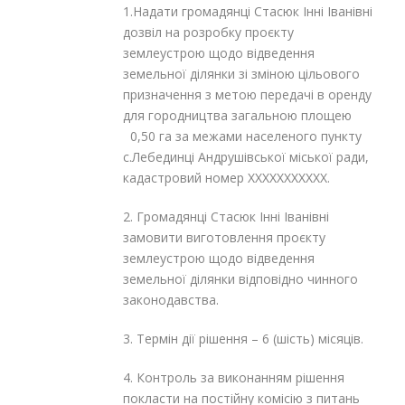
1.Надати громадянці
Стасюк Інні Іванівні
дозвіл на розробку проєкту
землеустрою щодо відведення
земельної ділянки зі зміною цільового
призначення з метою передачі в оренду
для городництва загальною площею
0,50 га за межами населеного пункту
с.Лебединці Андрушівської міської ради,
кадастровий номер XXXXXXXXXXX.
2. Громадянці
Стасюк Інні Іванівні
замовити виготовлення проєкту
землеустрою щодо відведення
земельної ділянки відповідно чинного
законодавства.
3. Термін дії рішення – 6 (шість) місяців.
4. Контроль за виконанням рішення
покласти на постійну комісію з питань