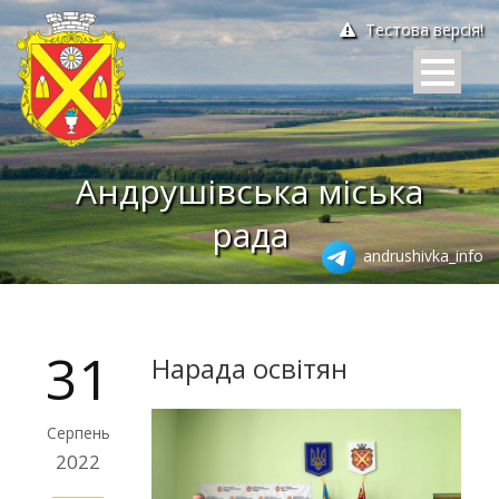
Тестова версія!
Андрушівська міська
рада
andrushivka_info
31
Нарада освітян
Серпень
2022