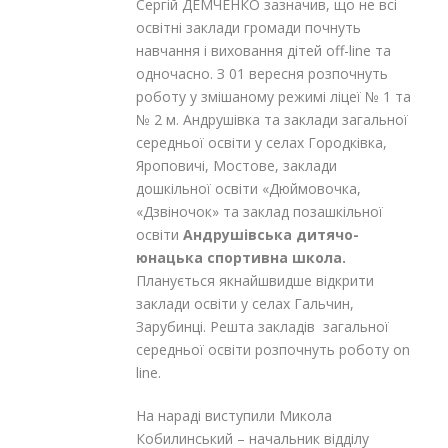
Сергій ДЕМЧЕНКО зазначив, що не всі
освітні заклади громади почнуть
навчання і виховання дітей off-line та
одночасно. З 01 вересня розпочнуть
роботу у змішаному режимі ліцеї № 1 та
№ 2 м. Андрушівка та заклади загальної
середньої освіти у селах Городківка,
Яроповичі, Мостове, заклади
дошкільної освіти «Дюймовочка,
«Дзвіночок» та заклад позашкільної
освіти
Андрушівська дитячо-
юнацька спортивна школа.
Планується якнайшвидше відкрити
заклади освіти у селах Гальчин,
Зарубинці. Решта закладів загальної
середньої освіти розпочнуть роботу on
line.
На нараді виступили Микола
Кобилинський – начальник відділу