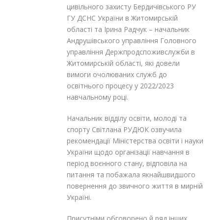
цивільного захисту Бердичівського РУ
ГУ ДСНС України в Житомирській
області та Ірина Радчук – начальник
Андрушівського управління Головного
управління Держпродспоживслужби в
Житомирській області, які довели
вимоги очолюваних служб до
освітнього процесу у 2022/2023
навчальному році.
Начальник відділу освіти, молоді та
спорту Світлана РУДЮК озвучила
рекомендації Міністерства освіти і науки
України щодо організації навчання в
період воєнного стану, відповіла на
питання та побажала якнайшвидшого
повернення до звичного життя в мирній
Україні.
Присутніми обговорено й ряд інших