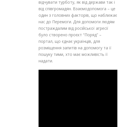
відчувати турботу, як від держави так і
від співгромадян. Взаємодопомога – це
один з головних факторів, що наближає
нас до Перемоги. Для допомоги людям
постраждалим від російської агресії
було створено проєкт “Поряд” –
портал, що єднає українців, для
розміщення запитів на допомогу та її
пошуку тими, хто має можливість її
надати.