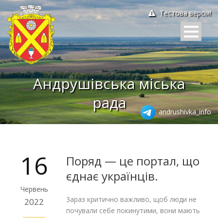
Тестова версія!
Андрушівська міська
рада
andrushivka_info
16
Поряд — це портал, що
єднає українців.
Червень
3apaз критично важливо, щоб люди не
2022
почували себе покинутими, вони мають