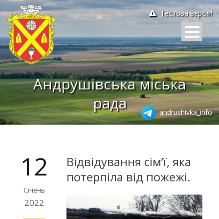
Тестова версія!
Андрушівська міська
рада
andrushivka_info
12
Відвідування сім’ї, яка
потерпіла від пожежі.
Січень
2022