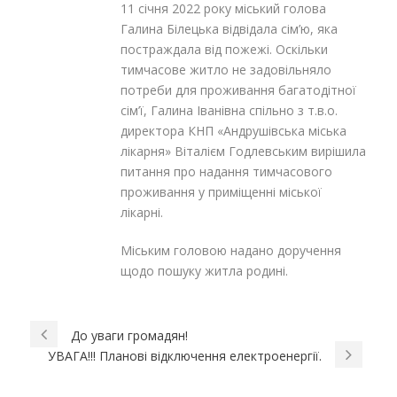
11 січня 2022 року міський голова
Галина Білецька відвідала сім’ю, яка
постраждала від пожежі. Оскільки
тимчасове житло не задовільняло
потреби для проживання багатодітної
сім’ї, Галина Іванівна спільно з т.в.о.
директора КНП «Андрушівська міська
лікарня» Віталієм Годлевським вирішила
питання про надання тимчасового
проживання у приміщенні міської
лікарні.
Міським головою надано доручення
щодо пошуку житла родині.
До уваги громадян!
УВАГА!!! Планові відключення електроенергії.