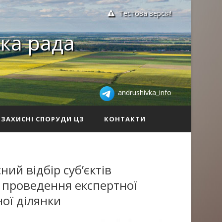
Тестова версія!
ка рада
andrushivka_info
ЗАХИСНІ СПОРУДИ ЦЗ
КОНТАКТИ
ий відбір суб’єктів
я проведення експертної
ої ділянки