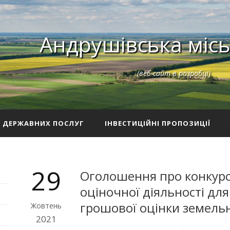
Андрушівська місь
(веб-сайт в розробці)
З ДЕРЖАВНИХ ПОСЛУГ
ІНВЕСТИЦІЙНІ ПРОПОЗИЦІЇ
29
Оголошення про конкурсн
оціночної діяльності дл
грошової оцінки земельн
Жовтень
2021