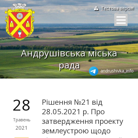
Тестова версія!
Андрушівська міська
рада
andrushivka_info
28
Рішення №21 від
28.05.2021 р. Про
затвердження проекту
Травень
2021
землеустрою щодо