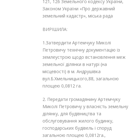
121, 126 Земельного кодексу України,
Законом України «Про державний
земельний кадастр», міська рада
ВИРІШИЛА:
1.Затвердити Артемчуку Миколі
Петровичу технічну документацію із
землеустрою щодо встановлення меж
земельної ділянки в натурі (на
місцевості) в м. Андрушівка
вул.Б.Хмельницького,88, загальною
площею 0,0812 га.
2. Передати громадянину Артемчуку
Миколі Петровичу у власність земельну
ділянку, для будівництва та
обслуговування жилого будинку,
господарських будівель і споруд
загальною площею 0,0812га.,