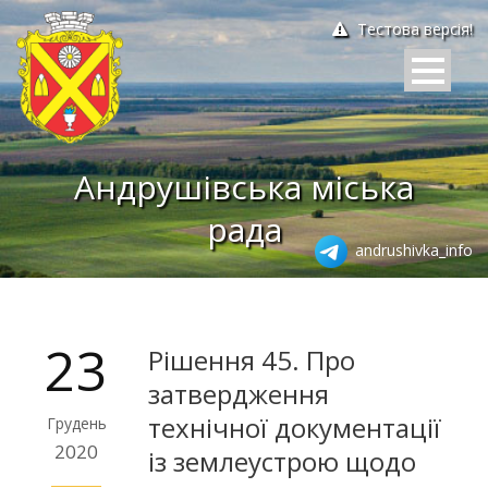
Тестова версія!
Андрушівська міська
рада
andrushivka_info
23
Рішення 45. Про
затвердження
технічної документації
Грудень
2020
із землеустрою щодо