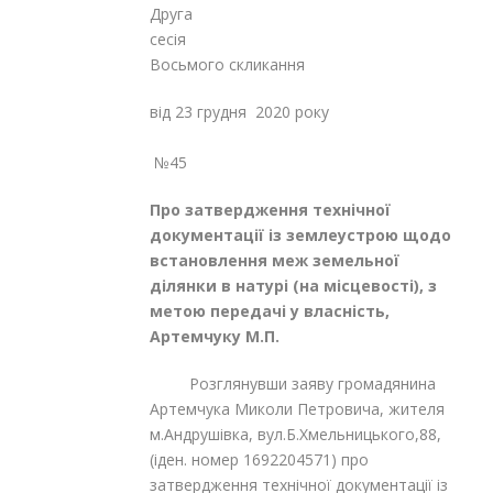
Друга
сесі
Восьмого скликання
від 23 грудня 2020 року
№45
Про затвердження технічної
документації із землеустрою щодо
встановлення меж земельної
ділянки в натурі (на місцевості), з
метою передачі у власність,
Артемчуку М.П.
Розглянувши заяву громадянина
Артемчука Миколи Петровича, жителя
м.Андрушівка, вул.Б.Хмельницького,88,
(іден. номер 1692204571) про
затвердження технічної документації із