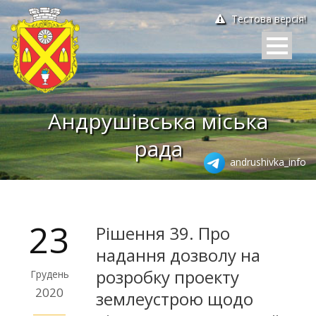
Тестова версія!
Андрушівська міська
рада
andrushivka_info
23
Рішення 39. Про
надання дозволу на
розробку проекту
Грудень
2020
землеустрою щодо