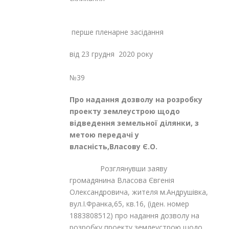
перше пленарне засідання
від 23 грудня 2020 року
№39
Про надання дозволу на розробку
проекту землеустрою щодо
відведення земельної ділянки, з
метою передачі у
власність,Власову Є.О.
Розглянувши заяву
громадянина Власова Євгенія
Олександровича, жителя м.Андрушівка,
вул.І.Франка,65, кв.16, (іден. номер
1883808512) про надання дозволу на
розробку проекту землеустрою щодо