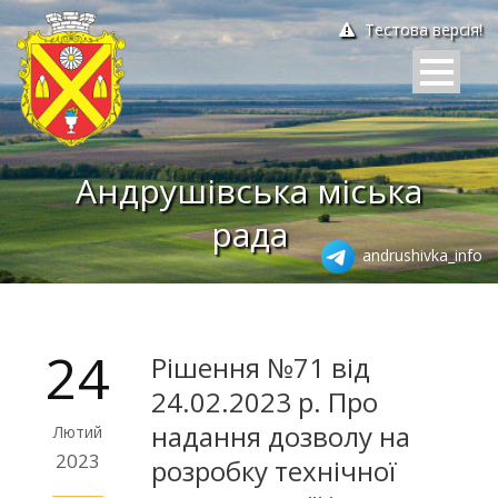
Тестова версія!
Андрушівська міська
рада
andrushivka_info
24
Рішення №71 від
24.02.2023 р. Про
надання дозволу на
Лютий
2023
розробку технічної