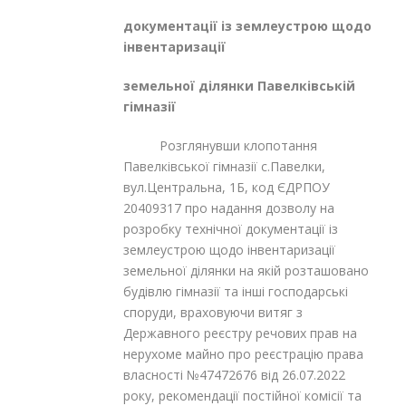
документації із землеустрою щодо
інвентаризації
земельної ділянки Павелківській
гімназії
Розглянувши клопотання
Павелківської гімназії с.Павелки,
вул.Центральна, 1Б, код ЄДРПОУ
20409317 про надання дозволу на
розробку технічної документації із
землеустрою щодо інвентаризації
земельної ділянки на якій розташовано
будівлю гімназії та інші господарські
споруди, враховуючи витяг з
Державного реєстру речових прав на
нерухоме майно про реєстрацію права
власності №47472676 від 26.07.2022
року, рекомендації постійної комісії та