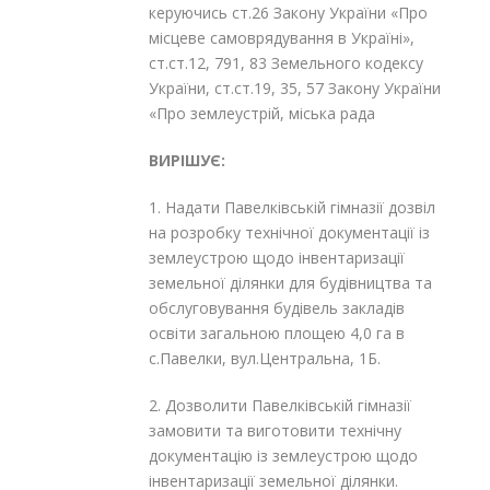
керуючись ст.26 Закону України «Про
місцеве самоврядування в Україні»,
ст.ст.12, 79
1
, 83 Земельного кодексу
України, ст.ст.19, 35, 57 Закону України
«Про землеустрій, міська рада
ВИРІШУЄ:
1. Надати Павелківській гімназії дозвіл
на розробку технічної документації із
землеустрою щодо інвентаризації
земельної ділянки для будівництва та
обслуговування будівель закладів
освіти загальною площею 4,0 га в
с.Павелки, вул.Центральна, 1Б.
2. Дозволити Павелківській гімназії
замовити та виготовити технічну
документацію із землеустрою щодо
інвентаризації земельної ділянки.