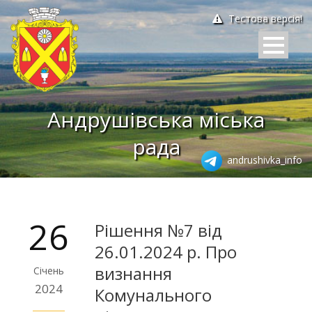
Тестова версія!
Андрушівська міська
рада
andrushivka_info
26
Рішення №7 від
26.01.2024 р. Про
визнання
Січень
2024
Комунального