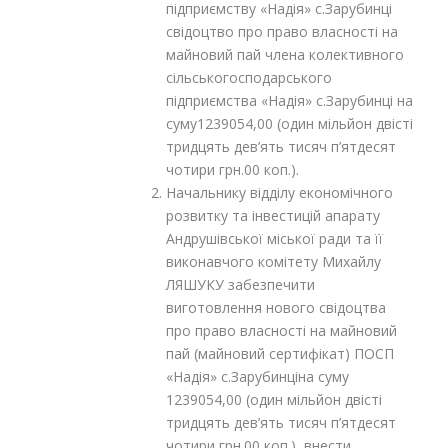
підприємству «Надія» с.Зарубинці
свідоцтво про право власності на
майновий пай члена колективного
сільськогосподарського
підприємства «Надія» с.Зарубинці на
суму1239054,00 (один мільйон двісті
тридцять дев’ять тисяч п’ятдесят
чотири грн.00 коп.).
Начальнику відділу економічного
розвитку та інвестицій апарату
Андрушівської міської ради та її
виконавчого комітету Михайлу
ЛЯШУКУ забезпечити
виготовлення нового свідоцтва
про право власності на майновий
пай (майновий сертифікат) ПОСП
«Надія» с.Зарубинціна суму
1239054,00 (один мільйон двісті
тридцять дев’ять тисяч п’ятдесят
чотири грн.00 коп.), внести