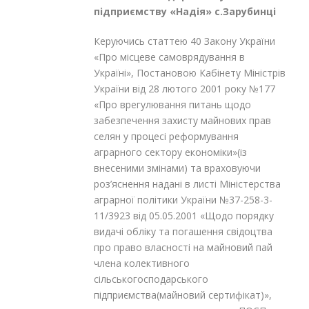
підприємству «Надія» с.Зарубинці
Керуючись статтею 40 Закону України
«Про місцеве самоврядування в
Україні», Постановою Кабінету Міністрів
України від 28 лютого 2001 року №177
«Про врегулювання питань щодо
забезпечення захисту майнових прав
селян у процесі реформування
аграрного сектору економіки»(із
внесеними змінами) та враховуючи
роз’яснення надані в листі Міністерства
аграрної політики України №37-258-3-
11/3923 від 05.05.2001 «Щодо порядку
видачі обліку та погашення свідоцтва
про право власності на майновий пай
члена колективного
сільськогосподарського
підприємства(майновий сертифікат)»,