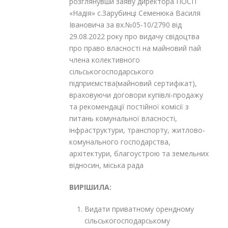
розглянувши заяву директора ПОСП
«Надія» с.Зарубинці Семенюка Василя
Івановича за вх.№05-10/2790 від
29.08.2022 року про видачу свідоцтва
про право власності на майновий пай
члена колективного
сільськогосподарського
підприємства(майновий сертифікат),
враховуючи договори купівлі-продажу
та рекомендації постійної комісії з
питань комунальної власності,
інфраструктури, транспорту, житлово-
комунального господарства,
архітектури, благоустрою та земельних
відносин, міська рада
ВИРІШИЛА:
Видати приватному орендному
сільськогосподарському