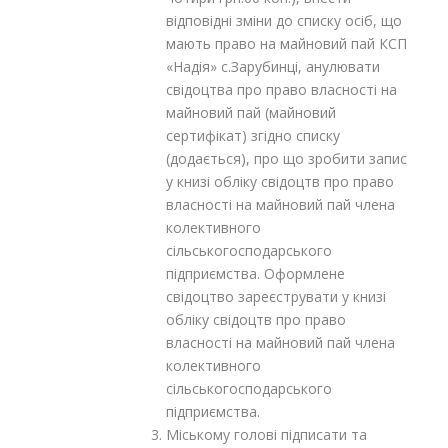
відповідні зміни до списку осіб, що
мають право на майновий пай КСП
«Надія» с.Зарубинці, анулювати
свідоцтва про право власності на
майновий пай (майновий
сертифікат) згідно списку
(додається), про що зробити запис
у книзі обліку свідоцтв про право
власності на майновий пай члена
колективного
сільськогосподарського
підприємства. Оформлене
свідоцтво зареєструвати у книзі
обліку свідоцтв про право
власності на майновий пай члена
колективного
сільськогосподарського
підприємства.
Міському голові підписати та