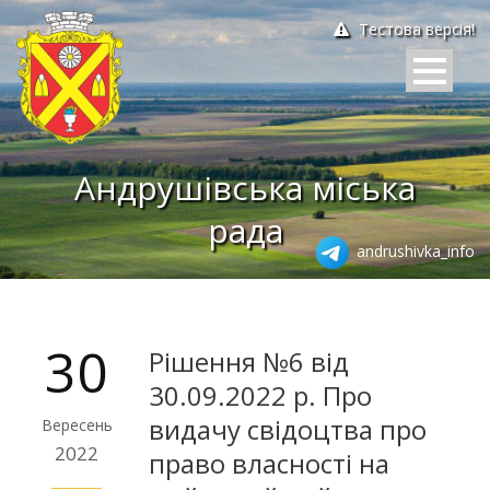
Тестова версія!
Андрушівська міська
рада
andrushivka_info
30
Рішення №6 від
30.09.2022 р. Про
видачу свідоцтва про
Вересень
2022
право власності на