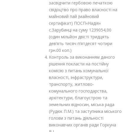
засвідчити гербовою печаткою
свідоцтво про право власності на
майновий пай (майновий
сертифікат) ПОСП«Надія»
с.Зарубинці на суму 1239054,00
(один мільйон двісті тридцять
дев’ять тисяч п’ятдесят чотири
грн.00 коп.)
Контроль за виконанням даного
рішення покласти на постійну
комісію з питань комунальної
власності, інфраструктури,
транспорту, житлово-
комунального господарства,
архітектури, благоустрою та
земельних відносин, міська рада
(Рудюк П.М.) та заступника міського
голови з питань діяльності
виконавчих органів ради Горкуна
В.І.