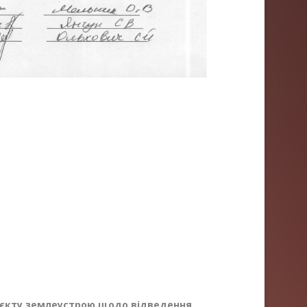
єкту землеустрою щодо відведення