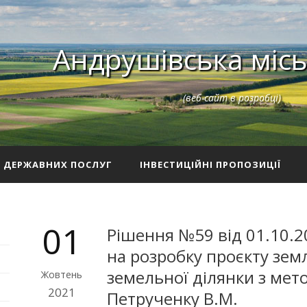
Андрушівська місь
(веб-сайт в розробці)
З ДЕРЖАВНИХ ПОСЛУГ
ІНВЕСТИЦІЙНІ ПРОПОЗИЦІЇ
01
Рішення №59 від 01.10.2
на розробку проєкту зе
земельної ділянки з мето
Жовтень
2021
Петрученку В.М.