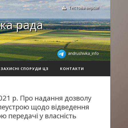
Тестова версія!
ка рада
andrushivka_info
ЗАХИСНІ СПОРУДИ ЦЗ
КОНТАКТИ
021 р. Про надання дозволу
млеустрою щодо відведення
ю передачі у власність