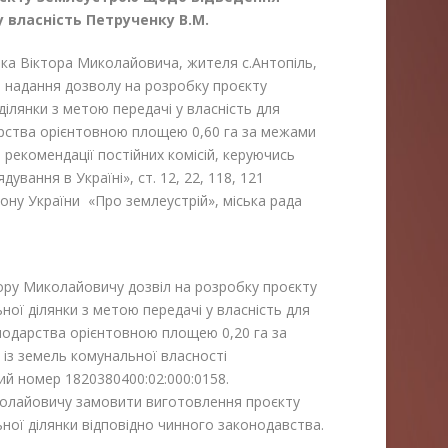
у власність Петрученку В.М.
ка Віктора Миколайовича, жителя с.Антопіль,
о надання дозволу на розробку проєкту
ілянки з метою передачі у власність для
рства орієнтовною площею 0,60 га за межами
 рекомендації постійних комісій, керуючись
ування в Україні», ст. 12, 22, 118, 121
кону України «Про землеустрій», міська рада
ору Миколайовичу дозвіл на розробку проєкту
ої ділянки з метою передачі у власність для
подарства орієнтовною площею 0,20 га за
 із земель комунальної власності
ий номер 1820380400:02:000:0158.
олайовичу замовити виготовлення проєкту
ої ділянки відповідно чинного законодавства.