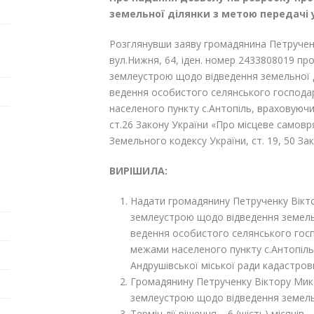
земельної ділянки з метою передачі
Розглянувши заяву громадянина Петручен
вул.Нижня, 64, іден. номер 2433808019 пр
землеустрою щодо відведення земельної д
ведення особистого селянського господа
населеного пункту с.Антопіль, враховуючи
ст.26 Закону України «Про місцеве самовряд
Земельного кодексу України, ст. 19, 50 За
ВИРІШИЛА:
Надати громадянину Петрученку Вікт
землеустрою щодо відведення земельн
ведення особистого селянського гос
межами населеного пункту с.Антопіль
Андрушівської міської ради кадастров
Громадянину Петрученку Віктору Мик
землеустрою щодо відведення земельн
Термін дії рішення – 6 (шість) місяців.