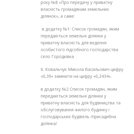
року №8 «Про передачу у приватну
власність громадянам земельних
ділянок», а саме:
в додатку №1: Список громадян, яким
передаються земельні ділянки у
приватну власність для ведення
особистого підсобного господарства
село Городківка
6. Ковальчук Микола Васильович цифру
«0,39» замінити на цифру «0,2434».
в додатку №2 Список громадян, яким
передаються земельні ділянки у
приватну власність для будівництва та
обслуговування жилого будинку і
господарських будівель /присадибна
ділянка/