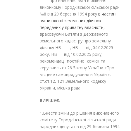
—— про внесення змін в рішення
виконкому Городківської сільської ради
№8 від 29 березня 1994 року
в частині
зміни площі земельних ділянок
переданих у приватну власність
,
враховуючи Витяги з Державного
земельного кадастру про земельну
ділянку НВ——, НВ—– від 04.02.2025
року, НВ—- від 10.02.2025 року,
рекомендації постійної комісії та
керуючись ст.26 Закону України «Про
місцеве самоврядування в Україні»,
ст.ст.12, 121 Земельного кодексу
України, міська рада
ВИРІШУЄ:
1.Внести зміни до рішення виконавчого
комітету Городківської сільської ради
народних депутатів від 29 березня 1994