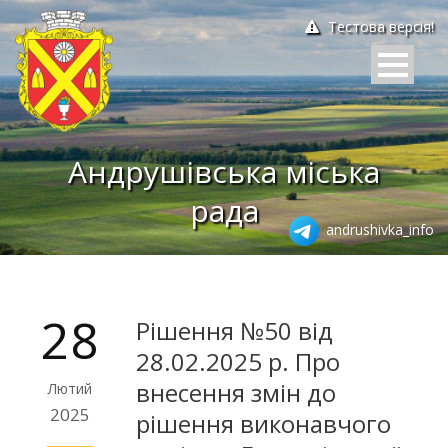
Тестова версія!
Андрушівська міська
рада
andrushivka_info
28
Рішення №50 від
28.02.2025 р. Про
внесення змін до
Лютий
2025
рішення виконавчого