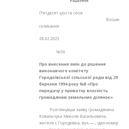
РІШЕННЯ
П’ятдесят шоста сесія
Восьмого
скликання
28.02.2025
№50
Про внесення змін до рішення
виконавчого комітету
Городківської сільської ради від 29
березня 1994 року №8
«Про
передачу у приватну власність
громадянам земельних ділянок»
Розглянувши заяву громадянина
Ковальчука Миколи Васильовича,
жителя с.Городківка, вул.—-, іден.номер