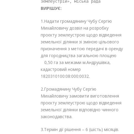
землеустрій», міська рада
ВИРІШУЄ:
1.Надати громадянину Чубу Сергію
Михайловичу
дозвіл на розробку
проєкту землеустрою щодо відведення
земельної ділянки зі зміною цільового
призначення з метою передачі в оренду
для городництва загальною площею
0,50 га за межами м.Андрушівка,
кадастровий номер
1820310100:08:000:0032.
2.Громадянину
Чубу Сергію
Михайловичу замовити виготовлення
проєкту землеустрою щодо відведення
земельної ділянки відповідно чинного
законодавства.
3.Термін дії рішення – 6 (шість) місяців.