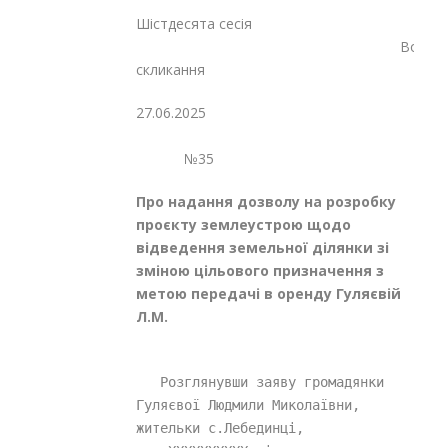
Шістдесята сесія
Восьмог
скликання
27.06.2025
№35
Про надання дозволу на розробку
проєкту землеустрою щодо
відведення земельної ділянки зі
зміною цільового призначення з
метою передачі в оренду Гуляєвій
Л.М.
   Розглянувши заяву громадянки 
Гуляєвої Людмили Миколаївни, 
жительки с.Лебединці, 