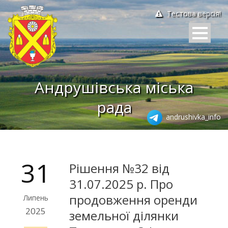
Тестова версія!
Андрушівська міська
рада
andrushivka_info
31
Рішення №32 від
31.07.2025 р. Про
продовження оренди
Липень
2025
земельної ділянки