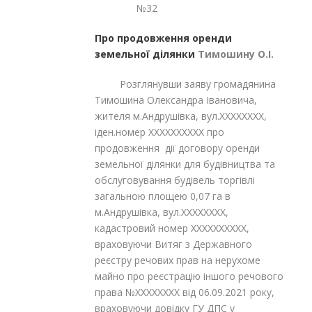
№32
Про продовження оренди
земельної ділянки
Тимошину О.І.
Розглянувши заяву громадянина
Тимошина Олександра Івановича,
жителя м.Андрушівка, вул.XXXXXXXX,
іден.номер XXXXXXXXXX про
продовження дії договору оренди
земельної ділянки для будівництва та
обслуговування будівель торгівлі
загальною площею 0,07 га в
м.Андрушівка, вул.XXXXXXXX,
кадастровий номер XXXXXXXXXX,
враховуючи Витяг з Державного
реєстру речових прав на нерухоме
майно про реєстрацію іншого речового
права №XXXXXXXX від 06.09.2021 року,
враховуючи довідку ГУ ДПС у