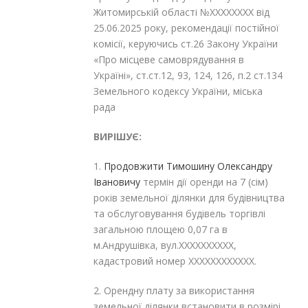
Житомирській області №XXXXXXXX від
25.06.2025 року, рекомендації постійної
комісії, керуючись ст.26 Закону України
«Про місцеве самоврядування в
Україні», ст.ст.12, 93, 124, 126, п.2 ст.134
Земельного кодексу України, міська
рада
ВИРІШУЄ:
1.
Продовжити
Тимошину Олександру
Івановичу
термін дії оренди на 7 (сім)
років земельної ділянки для будівництва
та обслуговування будівель торгівлі
загальною площею 0,07 га в
м.Андрушівка, вул.XXXXXXXXXX,
кадастровий номер XXXXXXXXXXXX.
2. Орендну плату за використання
земельної ділянки встановити в розмірі