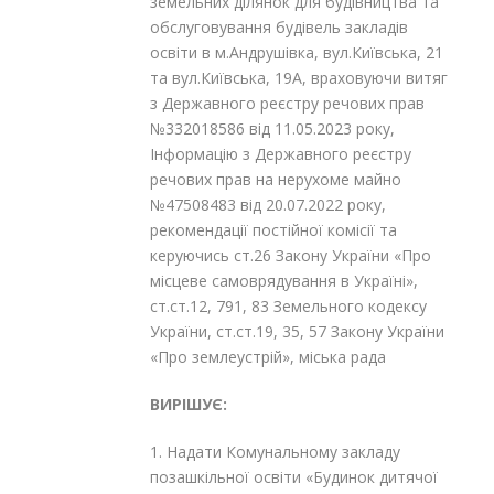
земельних ділянок для будівництва та
обслуговування будівель закладів
освіти в м.Андрушівка, вул.Київська, 21
та вул.Київська, 19А, враховуючи витяг
з Державного реєстру речових прав
№332018586 від 11.05.2023 року,
Інформацію з Державного реєстру
речових прав на нерухоме майно
№47508483 від 20.07.2022 року,
рекомендації постійної комісії та
керуючись ст.26 Закону України «Про
місцеве самоврядування в Україні»,
ст.ст.12, 79
1
, 83 Земельного кодексу
України, ст.ст.19, 35, 57 Закону України
«Про землеустрій», міська рада
ВИРІШУЄ:
1. Надати Комунальному закладу
позашкільної освіти «Будинок дитячої