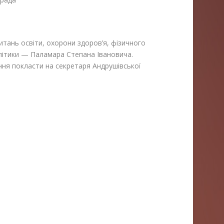
итань освіти, охорони здоров’я, фізичного
олітики — Паламара Степана Івановича.
ня покласти на секретаря Андрушівської