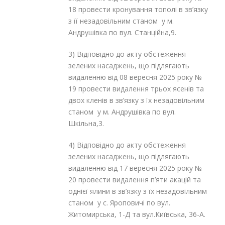
18 провести кронування тополі в зв’язку
з її незадовільним станом у м.
Андрушівка по вул. Станційна,9.
3) Відповідно до акту обстеження
зелених насаджень, що підлягають
видаленню від 08 вересня 2025 року №
19 провести видалення трьох ясенів та
двох кленів в зв’язку з їх незадовільним
станом у м. Андрушівка по вул.
Шкільна,3.
4) Відповідно до акту обстеження
зелених насаджень, що підлягають
видаленню від 17 вересня 2025 року №
20 провести видалення п’яти акацій та
однієї ялини в зв’язку з їх незадовільним
станом у c. Яроповичі по вул.
Житомирська, 1-Д та вул.Київська, 36-А.