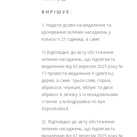
В И Р І Ш У Є :
1. Надати дозвіл на видалення та
кронування зелених насаджень у
кількості 21 одиниці, а саме:
1) Відповідно до акту обстеження
зелених насаджень, що підлягають
видаленню від 02 вересня 2025 року №
17 провести видалення 9 (дев’ять)
дерев, а саме: трьох слив, горіха,
абрикоси, черешні, яблуні та двох
абрикос в зв’язку з їх незадовільним
станом у м.Андрушівка по вул.
Корольова,6.
2) Відповідно до акту обстеження
зелених насаджень, що підлягають
видаленню від 02 вересня 2025 року №