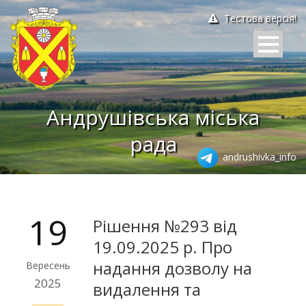
Тестова версія!
Андрушівська міська
рада
andrushivka_info
19
Рішення №293 від
19.09.2025 р. Про
надання дозволу на
Вересень
2025
видалення та