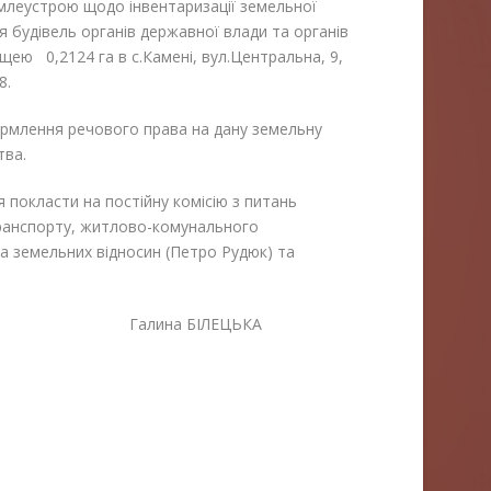
емлеустрою щодо інвентаризації земельної
я будівель органів державної влади та органів
ею 0,2124 га в с.Камені, вул.Центральна, 9,
8.
формлення речового права на дану земельну
тва.
 покласти на постійну комісію з питань
транспорту, житлово-комунального
а земельних відносин (Петро Рудюк) та
алина БІЛЕЦЬКА