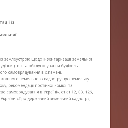
.2024
ації із
мельної
землеустрою щодо інвентаризації земельної
будівництва та обслуговування будівель
вого самоврядування в с.Камені,
ержавного земельного кадастру про земельну
ку, рекомендації постійної комісії та
е самоврядування в Україні», ст.ст.12, 83, 126,
 України «Про державний земельний кадастр»,