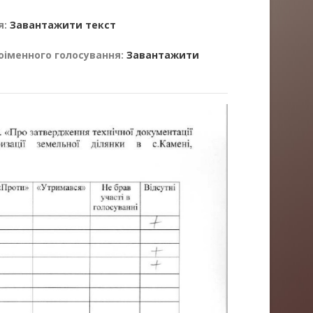
я:
Завантажити текст
оіменного голосування:
Завантажити