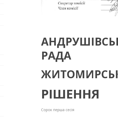
АНДРУШІВСЬ
РАДА
ЖИТОМИРСЬК
РІШЕННЯ
Сорок перша сесія 