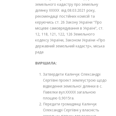
земельного кадастру про земельну
ділянку XXXXX від 08.03.2021 року,
рекомендації постійних комісій та
керуючись ст. 26 Закону України “Про
місцеве самоврядування в Україні”, ст.
12, 118, 121, 122, 126 Земельного
кодексу України, Законом України «Про
державний земельний кадастр», міська
рада
ВИРІШИЛА:
Затвердити Калінчук Олександрі
Сергіївні проект землеустрою щодо
відведення земельної ділянки в с.
Павелки вул.XXXXX загальною
площею 0,9015га.
Передати громадянці Калінчук
Олександрі Сергіївні у власність
земельну ділянку для ведення