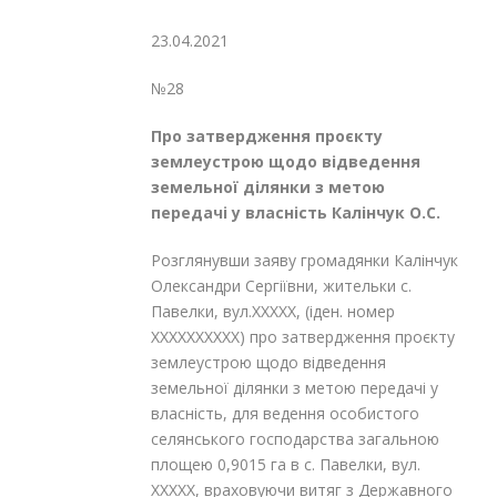
23.04.2021
№28
Про затвердження проєкту
землеустрою
щодо відведення
земельної ділянки з
метою
передачі у власність Калінчук О.С.
Розглянувши заяву громадянки Калінчук
Олександри Сергіївни, жительки с.
Павелки, вул.XXXXX, (іден. номер
XXXXXXXXXX) про затвердження проєкту
землеустрою щодо відведення
земельної ділянки з метою передачі у
власність, для ведення особистого
селянського господарства загальною
площею 0,9015 га в с. Павелки, вул.
XXXXX, враховуючи витяг з Державного