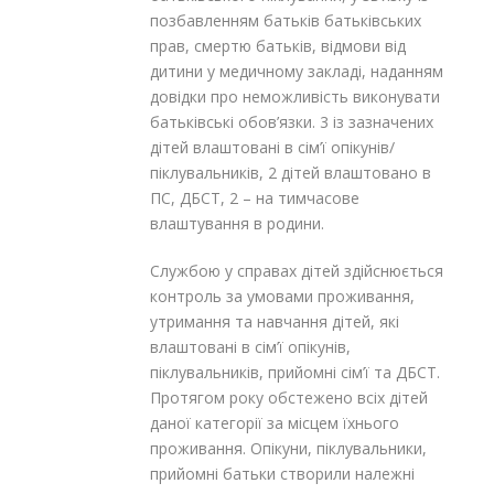
позбавленням батьків батьківських
прав, смертю батьків, відмови від
дитини у медичному закладі, наданням
довідки про неможливість виконувати
батьківські обов’язки. 3 із зазначених
дітей влаштовані в сім’ї опікунів/
піклувальників, 2 дітей влаштовано в
ПС, ДБСТ, 2 – на тимчасове
влаштування в родини.
Службою у справах дітей здійснюється
контроль за умовами проживання,
утримання та навчання дітей, які
влаштовані в сім’ї опікунів,
піклувальників, прийомні сім’ї та ДБСТ.
Протягом року обстежено всіх дітей
даної категорії за місцем їхнього
проживання. Опікуни, піклувальники,
прийомні батьки створили належні