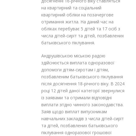
досягненні 16-річного віку ставляться
на квартирний та соціальний
квартирний обліки на позачергове
отримання житла. На даний час на
обліках перебуває 5 дітей та 17 осіб з
числа дітей-сиріт та дітей, позбавлених
батьківського піклування.
Андрушівською міською радою
здійснюється виплата одноразової
допомоги дітям-сиротам і дітям,
позбавленим батьківського піклування
після досягнення 18-річного віку. В 2024
році 12 дітей даної категорії звернулися
із заявами та отримали відповідні
виплати згідно чинного законодавства.
Заяв щодо виплат випускникам
навчальних закладів з числа дітей-сиріт
та дітей, позбавлених батьківського
піклування одноразової грошової