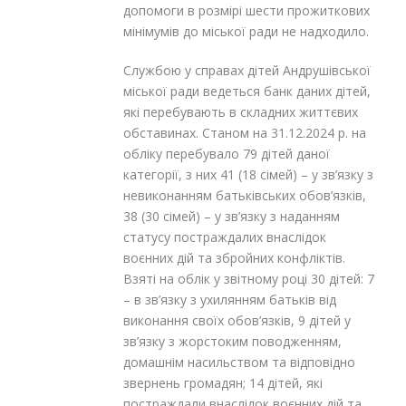
допомоги в розмірі шести прожиткових
мінімумів до міської ради не надходило.
Службою у справах дітей Андрушівської
міської ради ведеться банк даних дітей,
які перебувають в складних життєвих
обставинах. Станом на 31.12.2024 р. на
обліку перебувало 79 дітей даної
категорії, з них 41 (18 сімей) – у зв’язку з
невиконанням батьківських обов’язків,
38 (30 сімей) – у зв’язку з наданням
статусу постраждалих внаслідок
воєнних дій та збройних конфліктів.
Взяті на облік у звітному році 30 дітей: 7
– в зв’язку з ухилянням батьків від
виконання своїх обов’язків, 9 дітей у
зв’язку з жорстоким поводженням,
домашнім насильством та відповідно
звернень громадян; 14 дітей, які
постраждали внаслідок воєнних дій та