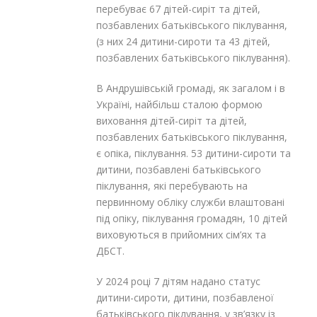
перебуває 67 дітей-сиріт та дітей,
позбавлених батьківського піклування,
(з них 24 дитини-сироти та 43 дітей,
позбавлених батьківського піклування).
В Андрушівській громаді, як загалом і в
Україні, найбільш сталою формою
виховання дітей-сиріт та дітей,
позбавлених батьківського піклування,
є опіка, піклування. 53 дитини-сироти та
дитини, позбавлені батьківського
піклування, які перебувають на
первинному обліку служби влаштовані
під опіку, піклування громадян, 10 дітей
виховуються в прийомних сім’ях та
ДБСТ.
У 2024 році 7 дітям надано статус
дитини-сироти, дитини, позбавленої
батьківського піклування, у зв’язку із