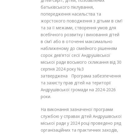
дітей-сиріт, дітей, позбавлених
батьківського піклування,
попередження насильства та
жорстокого поводження з дітьми в сім’ї
та за її межами, створення умов для
всебічного розвитку і виховання дітей
в сім’ї або в оточенні максимально
наближеному до сімейного рішенням
сорок дев’ятої сесії Андрушівської
міської ради восьмого скликання від 30
серпня 2024 року №3
затверджена Програма забезпечення
та захисту прав дітей на території
Андрушівської громади на 2024-2026
роки.
На виконання зазначеної програми
службою у справах дітей Андрушівської
міської ради у 2024 році проведено ряд
організаційних та практичних заходів,