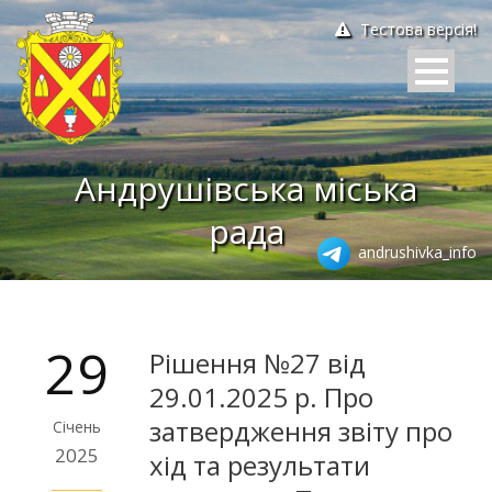
Тестова версія!
Андрушівська міська
рада
andrushivka_info
29
Рішення №27 від
29.01.2025 р. Про
затвердження звіту про
Січень
2025
хід та результати