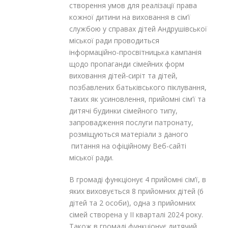
створення умов для реалізації права
кожної дитини на виховання в сім’ї
службою у справах дітей Андрушівської
міської ради проводиться
інформаційно-просвітницька кампанія
щодо пропаганди сімейних форм
виховання дітей-сиріт та дітей,
позбавлених батьківського піклування,
таких як усиновлення, прийомні сім’ї та
дитячі будинки сімейного типу,
запровадження послуги патронату,
розміщуються матеріали з даного
питання на офіційному Веб-сайті
міської ради.
В громаді функціонує 4 прийомні сім’ї, в
яких виховується 8 прийомних дітей (6
дітей та 2 особи), одна з прийомних
сімей створена у IІ кварталі 2024 року.
Також в громаді функціонує дитячий