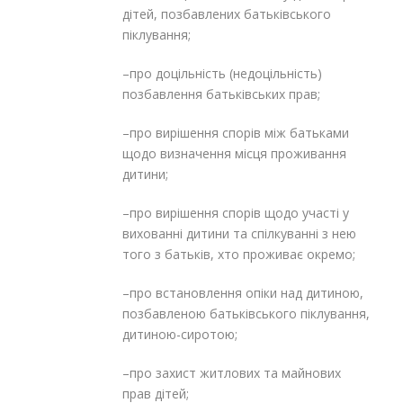
дітей, позбавлених батьківського
піклування;
–про доцільність (недоцільність)
позбавлення батьківських прав;
–про вирішення спорів між батьками
щодо визначення місця проживання
дитини;
–про вирішення спорів щодо участі у
вихованні дитини та спілкуванні з нею
того з батьків, хто проживає окремо;
–про встановлення опіки над дитиною,
позбавленою батьківського піклування,
дитиною-сиротою;
–про захист житлових та майнових
прав дітей;