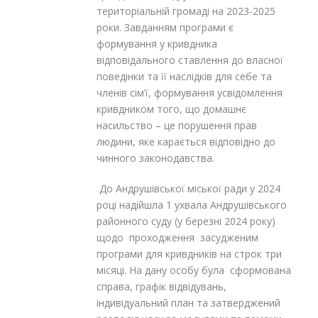
територіальній громаді на 2023-2025
роки. Завданням програми є
формування у кривдника
відповідального ставлення до власної
поведінки та її наслідків для себе та
членів сім’ї, формування усвідомлення
кривдником того, що домашнє
насильство – це порушення прав
людини, яке карається відповідно до
чинного законодавства.
До Андрушівської міської ради у 2024
році надійшла 1 ухвала Андрушівського
районного суду (у березні 2024 року)
щодо проходження засудженим
програми для кривдників на строк три
місяці. На дану особу була сформована
справа, графік відвідувань,
індивідуальний план та затверджений