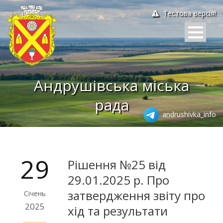
Тестова версія!
Андрушівська міська
рада
andrushivka_info
29
Рішення №25 від
29.01.2025 р. Про
затвердження звіту про
Січень
2025
хід та результати