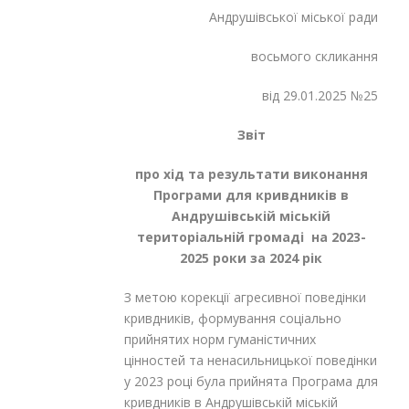
Андрушівської міської ради
восьмого скликання
від 29.01.2025 №25
Звіт
про хід та результати виконання
Програми для кривдників в
Андрушівській міській
територіальній громаді на 2023-
2025 роки
за 2024 рік
З метою корекції агресивної поведінки
кривдників, формування соціально
прийнятих норм гуманістичних
цінностей та ненасильницької поведінки
у 2023 році була прийнята Програма для
кривдників в Андрушівській міській