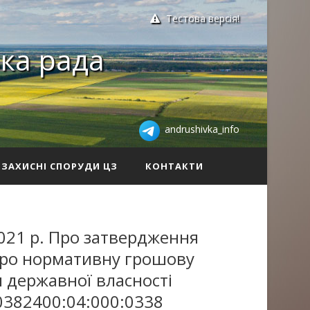
Тестова версія!
ка рада
andrushivka_info
ЗАХИСНІ СПОРУДИ ЦЗ
КОНТАКТИ
021 р. Про затвердження
 про нормативну грошову
и державної власності
0382400:04:000:0338