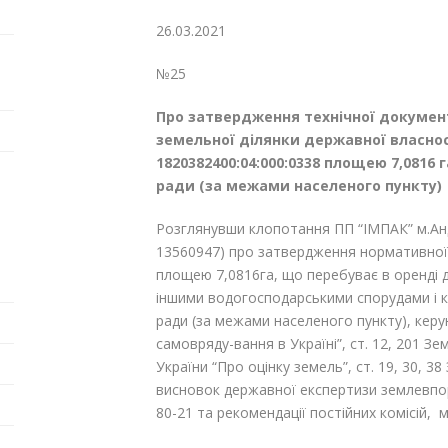
26.03.2021
№25
Про затвердження технічної документ
земельної ділянки
державної власно
1820382400:04:000:0338 площею 7,0816 г
ради
(за межами населеного пункту)
Розглянувши клопотання ПП “ІМПАК” м.Анд
13560947) про затвердження нормативної 
площею 7,0816га, що перебуває в оренді д
іншими водогосподарськими спорудами і ка
ради (за межами населеного пункту), керу
самовряду-вання в Україні”, ст. 12, 201 Зе
України “Про оцінку земель”, ст. 19, 30, 3
висновок державної експертизи землевпор
80-21 та рекомендації постійних комісій, 