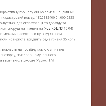
 нормативну грошову оцінку земельної ділянки
) кадастровий номер: 1820382400:04:000:0338
-вується для експлуатації та догляду за
ими спорудами і каналами (
код КВЦПЗ
10.04)
 (за межами населеного пункту) станом на
 тисяч чотириста тридцять одна гривня 35 коп).
 покласти на постійну комісію з питань
транспорту, житлово-комунального
а земельних відносин (Рудюк П.М.)