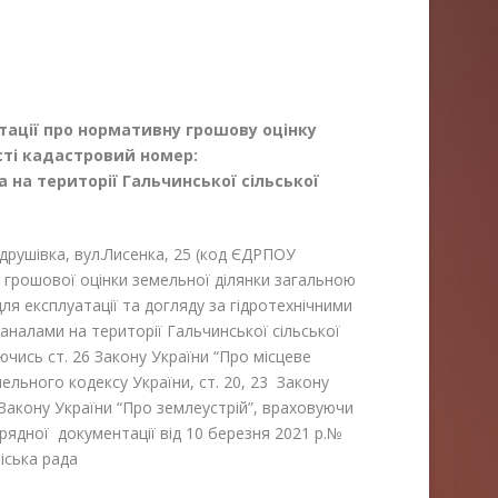
ації про
нормативну грошову оцінку
сті кадастровий номер:
а
на території Гальчинської сільської
рушівка, вул.Лисенка, 25 (код ЄДРПОУ
грошової оцінки земельної ділянки загальною
ля експлуатації та догляду за гідротехнічними
налами на території Гальчинської сільської
ючись ст. 26 Закону України “Про місцеве
мельного кодексу України, ст. 20, 23 Закону
8 Закону України “Про землеустрій”, враховуючи
ядної документації від 10 березня 2021 р.№
міська рада