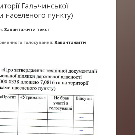
иторії Гальчинської
и населеного пункту)
я:
Завантажити текст
оіменного голосування:
Завантажити