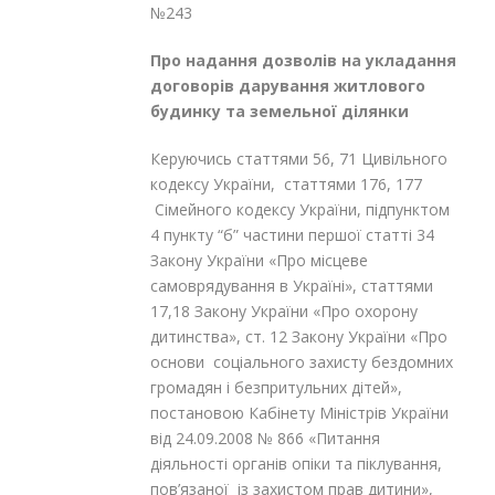
№243
Про надання
дозволів на укладання
договорів дарування житлового
будинку та земельної ділянки
Керуючись статтями 56, 71 Цивільного
кодексу України, статтями 176, 177
Сімейного кодексу України, підпунктом
4 пункту “б” частини першої статті 34
Закону України «Про місцеве
самоврядування в Україні», статтями
17,18 Закону України «Про охорону
дитинства», ст. 12 Закону України «Про
основи соціального захисту бездомних
громадян і безпритульних дітей»,
постановою Кабінету Міністрів України
від 24.09.2008 № 866 «Питання
діяльності органів опіки та піклування,
пов’язаної із захистом прав дитини»,