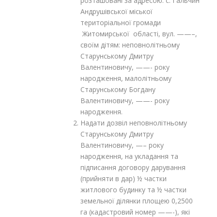
розташовані за адресою: с. Гальчин
Андрушівської міської
територіальної громади
Житомирської області, вул. ——–,
своїм дітям: неповнолітньому
Старунському Дмитру
Валентиновичу, ——- року
народження, малолітньому
Старунському Богдану
Валентиновичу, ——- року
народження.
Надати дозвіл неповнолітньому
Старунському Дмитру
Валентиновичу, —– року
народження, на укладання та
підписання договору дарування
(прийняти в дар) ½ частки
житлового будинку та ½ частки
земельної ділянки площею 0,2500
га (кадастровий номер ——-), які