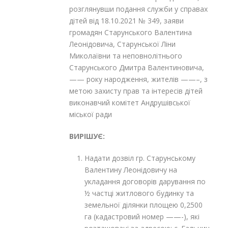
розглянувши подання служби у справах
дітей від 18.10.2021 № 349, заяви
громадян Старунського Валентина
Леонідовича, Старунської Ліни
Миколаївни та неповнолітнього
Старунського Дмитра Валентиновича,
—— року народження, жителів ——–, з
метою захисту прав та інтересів дітей
виконавчий комітет Андрушівської
міської ради
ВИРІШУЄ:
Надати дозвіл гр. Старунському
Валентину Леонідовичу на
укладання договорів дарування по
½ частці житлового будинку та
земельної ділянки площею 0,2500
га (кадастровий номер ——-), які