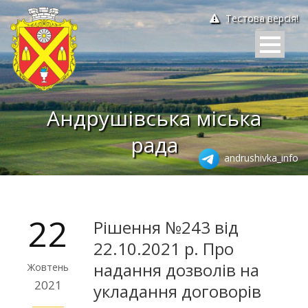
Тестова версія!
Андрушівська міська
рада
andrushivka_info
22
Рішення №243 від
22.10.2021 р. Про
надання дозволів на
Жовтень
2021
укладання договорів