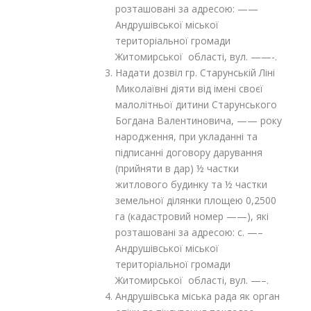
розташовані за адресою: ——
Андрушівської міської
територіальної громади
Житомирської області, вул. ——-.
Надати дозвіл гр. Старунській Ліні
Миколаївні діяти від імені своєї
малолітньої дитини Старунського
Богдана Валентиновича, —— року
народження, при укладанні та
підписанні договору дарування
(прийняти в дар) ½ частки
житлового будинку та ½ частки
земельної ділянки площею 0,2500
га (кадастровий номер ——), які
розташовані за адресою: с. —–
Андрушівської міської
територіальної громади
Житомирської області, вул. —–.
Андрушівська міська рада як орган