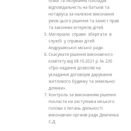
опіки та піклування покладає
відповідальність на батьків та
нотаріуса за належне виконання
умов цього рішення та захист прав
та законних інтересів дітей.
Матеріали справи зберігати в
службі у справах дітей
Андрушівської міської ради.
Скасувати рішення виконавчого
комітету від 08.10.2021 р. № 230
«Про надання дозволів на
укладання договорів дарування
житлового будинку та земельної
ділянки».
Контроль за виконанням рішення
покласти на заступника міського
голови з питань діяльності
виконавчих органів ради Демченка
С.Д.