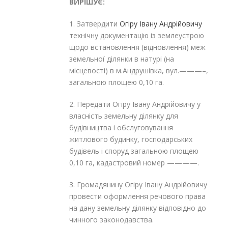
ВИРІШУЄ:
1. Затвердити
Огіру Івану Андрійовичу
технічну документацію із землеустрою
щодо встановлення (відновлення) меж
земельної ділянки в натурі (на
місцевості) в м.Андрушівка, вул.———–,
загальною площею 0,10 га.
2. Передати Огіру Івану Андрійовичу у
власність земельну ділянку для
будівництва і обслуговування
житлового будинку, господарських
будівель і споруд загальною площею
0,10 га
, кадастровий номер ————.
3. Громадянину Огіру Івану Андрійовичу
провести оформлення речового права
на дану земельну ділянку відповідно до
чинного законодавства.