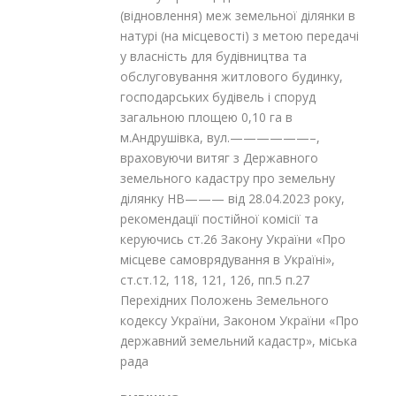
(відновлення) меж земельної ділянки в
натурі (на місцевості) з метою передачі
у власність для будівництва та
обслуговування житлового будинку,
господарських будівель і споруд
загальною площею 0,10 га в
м.Андрушівка, вул.——————–,
враховуючи витяг з Державного
земельного кадастру про земельну
ділянку НВ——— від 28.04.2023 року,
рекомендації постійної комісії та
керуючись ст.26 Закону України «Про
місцеве самоврядування в Україні»,
ст.ст.12, 118, 121, 126, пп.5 п.27
Перехідних Положень Земельного
кодексу України, Законом України «Про
державний земельний кадастр», міська
рада