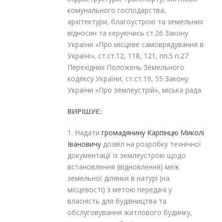
комунального господарства,
архітектури, благоустрою та земельних
відносин та керуючись ст.26 Закону
України «Про місцеве самоврядування в
Україні», ст.ст.12, 118, 121, пп.5 п.27
Перехідних Положень Земельного
кодексу України, ст.ст.19, 55 Закону
України «Про землеустрій», міська рада
ВИРІШУЄ:
1. Надати
громадя
нину Карпінцю Миколі
Івановичу
дозвіл на розробку технічної
документації із землеустрою щодо
встановлення (відновлення) меж
земельної ділянки в натурі (на
місцевості) з метою передачі у
власність для будівництва та
обслуговування житлового будинку,