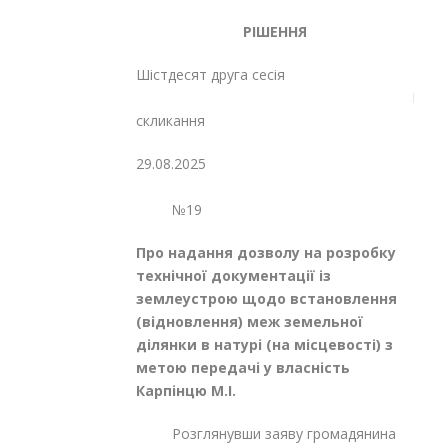
РІШЕННЯ
Шістдесят друга сесія
Восьмог
скликання
29.08.2025
№19
Про надання дозволу на розробку
технічної документації із
землеустрою щодо встановлення
(відновлення) меж земельної
ділянки в натурі (на місцевості) з
метою передачі у власність
Карпінцю М.І.
Розглянувши заяву громадянина