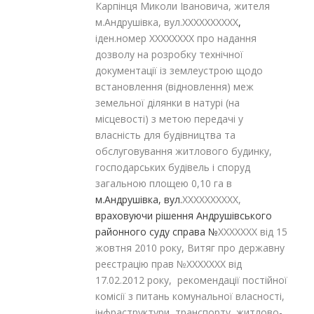
Карпінця Миколи Івановича, жителя
м.Андрушівка, вул.XXXXXXXXXX
,
іден.номер XXXXXXXX про надання
дозволу на розробку технічної
документації із землеустрою щодо
встановлення (відновлення) меж
земельної ділянки в натурі (на
місцевості) з метою передачі у
власність для будівництва та
обслуговування житлового будинку,
господарських будівель і споруд
загальною площею 0,10 га в
м.Андрушівка, вул.
XXXXXXXXXX,
враховуючи рішення Андрушівського
районного суду справа №
XXXXXXX від 15
жовтня 2010 року, Витяг про державну
реєстрацію прав №XXXXXXX від
17.02.2012 року, рекомендації постійної
комісії з питань комунальної власності,
інфраструктури, транспорту, житлово-