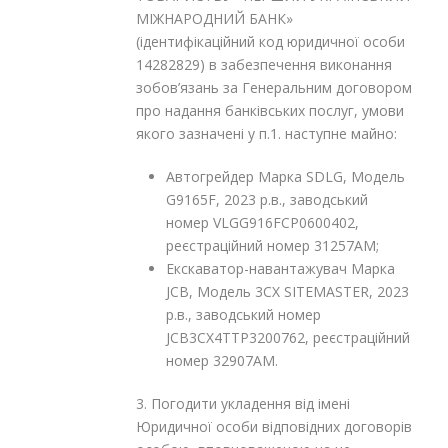
МІЖНАРОДНИЙ БАНК»
(ідентифікаційний код юридичної особи
14282829) в забезпечення виконання
зобов’язань за Генеральним договором
про надання банківських послуг, умови
якого зазначені у п.1. наступне майно:
Автогрейдер Марка SDLG, Модель
G9165F, 2023 р.в., заводський
номер VLGG916FCP0600402,
реєстраційний номер 31257AM;
Екскаватор-навантажувач Марка
JCB, Модель 3CX SITEMASTER, 2023
р.в., заводський номер
JCB3CX4TTP3200762, реєстраційний
номер 32907AM.
3. Погодити укладення від імені
Юридичної особи відповідних договорів