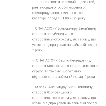
1.Присвоїти черговий 9 (дев’ятий)
ранг посадової особи місцевого
самоврядування в межах п’ятої
категорії посад з 01.09.2025 року:
– ОПАНАСЮКУ Володимиру Зінов’євичу,
старості Зарубинецького
старостинського округу, як такому, що
успішно відпрацював на займаній посаді
2 роки;
– ОПАНАСЮКУ Сергію Леонідовичу,
старості Мостівського старостинського
округу, як такому, що успішно
відпрацював на займаній посаді 2 роки;
– БОЙКУ Олександру Валентиновичу,
старості Яроповицького
старостинського округу, як такому, що
успішно відпрацював на займаній посаді