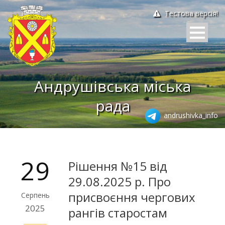
Тестова версія!
Андрушівська міська
рада
andrushivka_info
29
Рішення №15 від
29.08.2025 р. Про
присвоєння чергових
Серпень
2025
рангів старостам