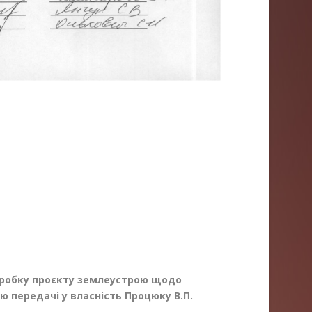
робку проєкту землеустрою щодо
ою
передачі у власність Процюку В.П.