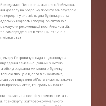
 Володимира Петровича, жителя с.Любимівка,
дання дозволу на розробку проєкту землеустрою
ю передачі у власність для будівництва та
дарських будівель і споруд, орієнтовною
враховуючи рекомендації постійних комісій,
ве самоврядування в Україні», ст.12, п.7
, міська рада
димиру Петровичу в наданні дозволу на
відведення земельної ділянки з метою
 та обслуговування житлового будинку,
єнтовною площею 0,27 га в с.Любимівка,
ю місця розташування об’єкта вимогам законів,
но-правових актів, генеральних планів
ня покласти на постійну комісію з питань
ри, транспорту, житлово-комунального