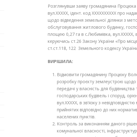
Розглянувши заяву громадянина Процюка
вул.XXXXX, ідент. код XXXXXXXXXX про на
щодо відведення земельної ділянки з мето
обслуговування житлового будинку, госпо
площею 0,27 га в с.Любимівка, вул.XXXXX, 
керуючись ст.26 Закону України «Про місце
ст.ст.118, 122 Земельного кодексу України
ВИРІШИЛА:
Відмовити громадянину Процюку Воло
розробку проєкту землеустрою щодо 
передачі у власність для будівництва
господарських будівель і споруд, орі
вул.XXXXX, в зв’язку з невідповідніст
прийнятих відповідно до них норматив
населених пунктів.
Контроль за виконанням даного рішен
комунальної власності, інфраструкту