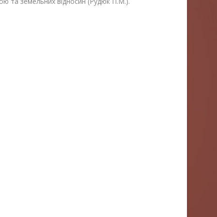
ою та земельних відносин (Рудюк П.М.).