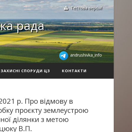
Тестова версія!
ка рада
andrushivka_info
ЗАХИСНІ СПОРУДИ ЦЗ
КОНТАКТИ
2021 р. Про відмову в
обку проєкту землеустрою
ної ділянки з метою
цюку В.П.